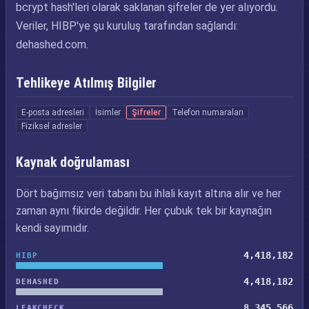
bcrypt hash'leri olarak saklanan şifreler de yer alıyordu.
Veriler, HIBP'ye şu kuruluş tarafından sağlandı:
dehashed.com.
Tehlikeye Atılmış Bilgiler
E-posta adresleri
İsimler
Şifreler
Telefon numaraları
Fiziksel adresler
Kaynak doğrulaması
Dört bağımsız veri tabanı bu ihlali kayıt altına alır ve her
zaman aynı fikirde değildir. Her çubuk tek bir kaynağın
kendi sayımıdır.
4,418,182
HIBP
4,418,182
DEHASHED
8,345,566
LEAKCHECK