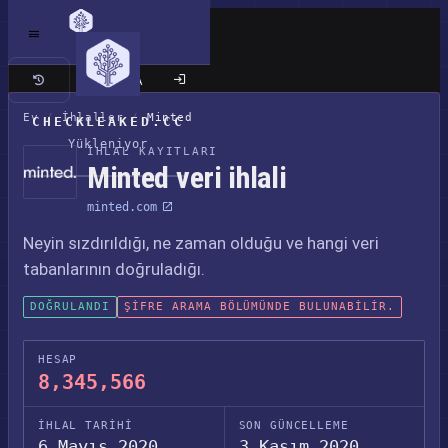
Klasik site
Ev
/
İhlaller
/
Minted
CHECKLEAKED.CC
Yükleniyor
İHLAL KAYITLARI
Minted veri ihlali
minted.com
Neyin sızdırıldığı, ne zaman olduğu ve hangi veri
tabanlarının doğruladığı.
DOĞRULANDI
ŞIFRE ARAMA BÖLÜMÜNDE BULUNABILIR.
HESAP
8,345,566
İHLAL TARIHI
SON GÜNCELLEME
6 Mayıs 2020
3 Kasım 2020