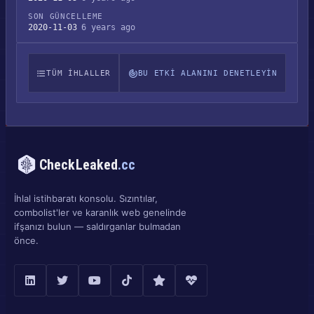
SON GÜNCELLEME
2020-11-03
6 years ago
TÜM IHLALLER
BU ETKI ALANINI DENETLEYIN
CheckLeaked
.cc
İhlal istihbaratı konsolu. Sızıntılar,
combolist'ler ve karanlık web genelinde
ifşanızı bulun — saldırganlar bulmadan
önce.