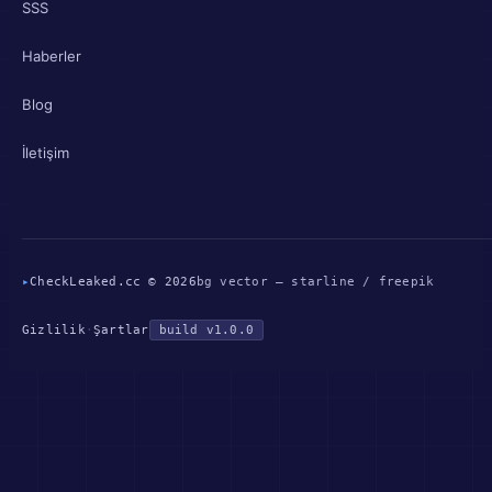
SSS
Haberler
Blog
İletişim
▸
CheckLeaked.cc © 2026
bg vector — starline / freepik
Gizlilik
·
Şartlar
build v1.0.0