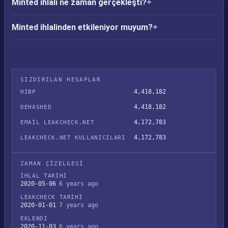
Minted ihlali ne zaman gerçekleşti?
Minted ihlalinden etkileniyor muyum?
SIZDIRILAN HESAPLAR
4,418,182
HIBP
4,418,182
DEHASHED
4,172,783
EMAIL LEAKCHECK.NET
4,172,783
LEAKCHECK.NET KULLANICILARI
ZAMAN ÇIZELGESI
İHLAL TARIHI
2020-05-06
6 years ago
LEAKCHECK TARIHI
2020-01-01
7 years ago
EKLENDI
2020-11-03
6 years ago