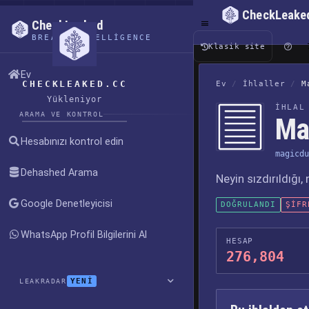
CheckLeake
CheckLeaked
BREACH INTELLIGENCE
Klasik site
Ev
CHECKLEAKED.CC
Ev
/
İhlaller
/
M
Yükleniyor
İHLAL
ARAMA VE KONTROL
Mag
Hesabınızı kontrol edin
magicdu
Dehashed Arama
Neyin sızdırıldığı
Google Denetleyicisi
DOĞRULANDI
ŞIFR
WhatsApp Profil Bilgilerini Al
HESAP
276,804
YENİ
LEAKRADAR