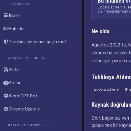
Bu ihlalden et
İSTIHBARAT
E-posta adresinizi, t
dizinlediği tüm kayıt
İhlaller
Haberler
Ne oldu
Parolanız yeterince güçlü mü?
Ağustos 2023'te, Ma
çıkaran bir veri ihl
ARAÇLAR VE BOTLAR
ile bcrypt parola öz
Aletler
Tehlikeye Atılmış
Botlar
E-posta adresleri
IP a
WormGPT Bot
Kaynak doğrula
Chrome Uzantısı
Dört bağımsız veri t
çubuk tek bir kayna
HESAP VE YARDIM