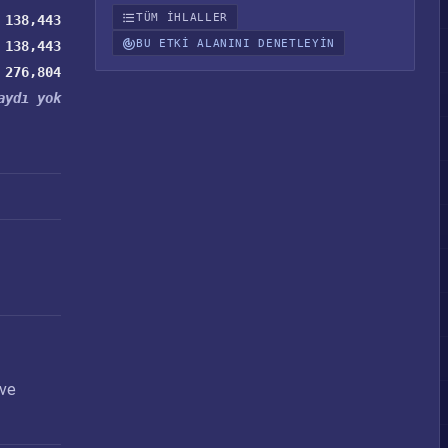
TÜM IHLALLER
138,443
BU ETKI ALANINI DENETLEYIN
138,443
276,804
aydı yok
 ve