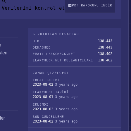
PDF RAPORUNU INDIR
Verilerimi kontrol et
SIZDIRILAN HESAPLAR
138,443
HIBP
a
138,443
DEHASHED
leri
138,402
EMAIL LEAKCHECK.NET
138,402
LEAKCHECK.NET KULLANICILARI
ZAMAN ÇIZELGESI
İHLAL TARIHI
2023-08-02
3 years ago
LEAKCHECK TARIHI
2023-08-01
3 years ago
EKLENDI
2023-08-02
3 years ago
SON GÜNCELLEME
Her
2023-08-02
3 years ago