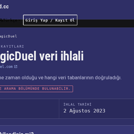
d.cc
Türkçe
Giriş Yap / Kayıt Ol
agicDuel
 KAYITLARI
icDuel veri ihlali
el.com
, ne zaman olduğu ve hangi veri tabanlarının doğruladığı.
E ARAMA BÖLÜMÜNDE BULUNABILIR.
İHLAL TARIHI
2 Ağustos 2023