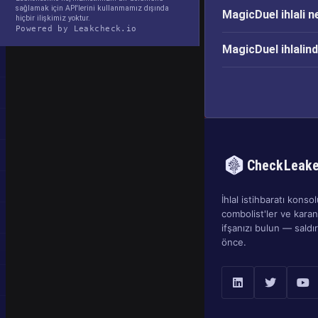
sağlamak için API'lerini kullanmamız dışında
MagicDuel ihlali 
hiçbir ilişkimiz yoktur.
Powered by Leakcheck.io
MagicDuel ihlalin
CheckLeak
İhlal istihbaratı konsolu
combolist'ler ve kara
ifşanızı bulun — sald
önce.