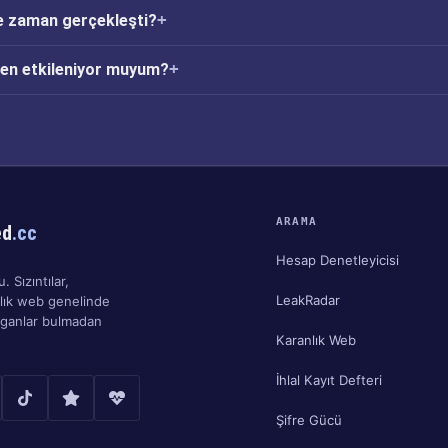
ne zaman gerçekleşti?
den etkileniyor muyum?
ARAMA
ed
.cc
Hesap Denetleyicisi
. Sızıntılar,
LeakRadar
nlık web genelinde
ırganlar bulmadan
Karanlık Web
İhlal Kayıt Defteri
Şifre Gücü