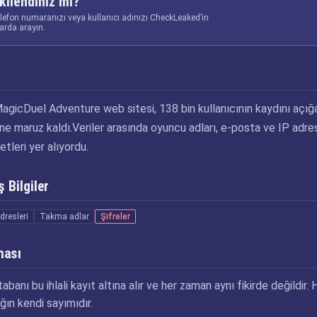
kilendiniz mi?
elefon numaranızı veya kullanıcı adınızı CheckLeaked’in
larda arayın.
gicDuel Adventure web sitesi, 138 bin kullanıcının kaydını açığ
aline maruz kaldı.Veriler arasında oyuncu adları, e-posta ve IP adres
etleri yer alıyordu.
 Bilgiler
dresleri
Takma adlar
Şifreler
ması
abanı bu ihlali kayıt altına alır ve her zaman aynı fikirde değildir. 
ğın kendi sayımıdır.