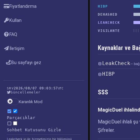
Fiyatlandırma
HIBP
DEHASHED
Kullan
LEAKCHECK
VIGILANTE
FAQ
Kaynaklar ve Bağ
İletişim
Bu sayfayı gez
LeakCheck
— bağl
HIBP
2026/08/07 09:03:57
SRV
UTC
SSS
Güncellemeler
Karanlık Mod
MagicDuel ihlalind
Parçacıklar
MagicDuel ihlali şu 
Şifreler.
Sohbet Kutusunu Gizle
Leakcheck.io ile, hizmetimizin bir bölümünü