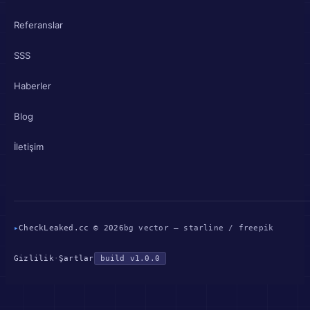
Referanslar
SSS
Haberler
Blog
İletişim
▸
CheckLeaked.cc © 2026
bg vector — starline / freepik
Gizlilik
·
Şartlar
build v1.0.0