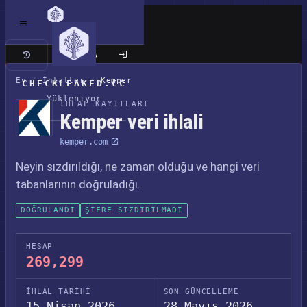
Klasik site
Ev
/
İhlaller
/
Kemper
CHECKLEAKED.CC
Yükleniyor
İHLAL KAYITLARI
Kemper veri ihlali
kemper.com
Neyin sızdırıldığı, ne zaman olduğu ve hangi veri
tabanlarının doğruladığı.
DOĞRULANDI
ŞIFRE SIZDIRILMADI
HESAP
269,299
İHLAL TARIHI
SON GÜNCELLEME
15 Nisan 2026
28 Mayıs 2026