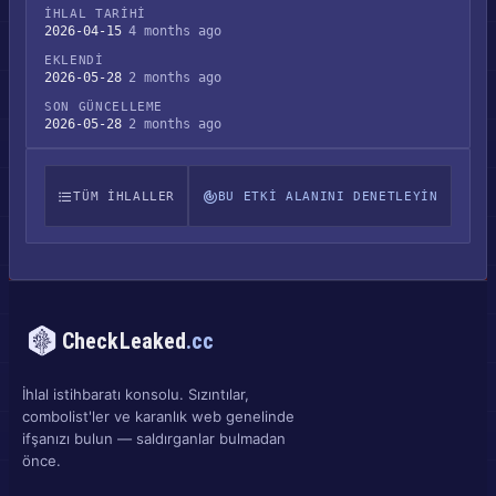
İHLAL TARIHI
2026-04-15
4 months ago
EKLENDI
2026-05-28
2 months ago
SON GÜNCELLEME
2026-05-28
2 months ago
TÜM IHLALLER
BU ETKI ALANINI DENETLEYIN
CheckLeaked
.cc
İhlal istihbaratı konsolu. Sızıntılar,
combolist'ler ve karanlık web genelinde
ifşanızı bulun — saldırganlar bulmadan
önce.