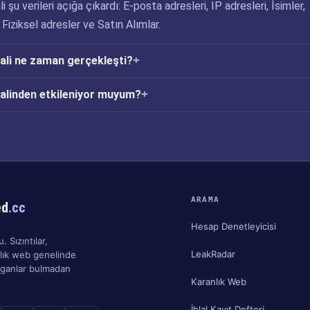
 şu verileri açığa çıkardı: E-posta adresleri, IP adresleri, İsimler,
Fiziksel adresler ve Satın Alımlar.
ali ne zaman gerçekleşti?
alinden etkileniyor muyum?
ARAMA
ed
.cc
Hesap Denetleyicisi
. Sızıntılar,
LeakRadar
nlık web genelinde
ırganlar bulmadan
Karanlık Web
İhlal Kayıt Defteri