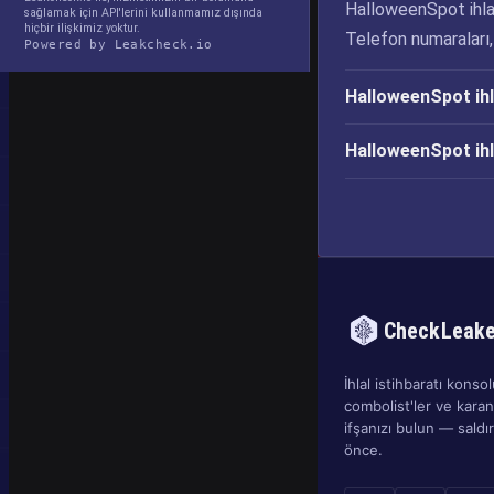
HalloweenSpot ihlali
sağlamak için API'lerini kullanmamız dışında
hiçbir ilişkimiz yoktur.
Telefon numaraları, 
Powered by Leakcheck.io
HalloweenSpot ihl
HalloweenSpot ihl
CheckLeak
İhlal istihbaratı konsolu
combolist'ler ve kara
ifşanızı bulun — sald
önce.