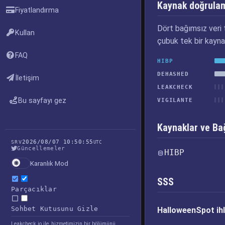
Kaynak doğrula
Fiyatlandırma
Dört bağımsız veri t
Kullan
çubuk tek bir kayna
FAQ
HIBP
DEHASHED
İletişim
LEAKCHECK
Bu sayfayı gez
VIGILANTE
Kaynaklar ve Bağ
2026/08/07 10:50:55
SRV
UTC
Güncellemeler
HIBP
Karanlık Mod
SSS
Parçacıklar
Sohbet Kutusunu Gizle
HalloweenSpot ihla
Leakcheck.io ile, hizmetimizin bir bölümünü