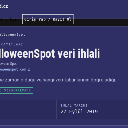
d.cc
Türkçe
Giriş Yap / Kayıt Ol
alloweenSpot
 KAYITLARI
loweenSpot veri ihlali
oween Spot
oweenspot.com
, ne zaman olduğu ve hangi veri tabanlarının doğruladığı.
E SIZDIRILMADI
İHLAL TARIHI
27 Eylül 2019