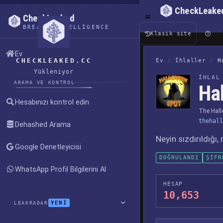
CheckLeake
CheckLeaked
BREACH INTELLIGENCE
Klasik site
Ev
CHECKLEAKED.CC
Ev
/
İhlaller
/
H
Yükleniyor
İHLAL
ARAMA VE KONTROL
Hal
Hesabınızı kontrol edin
The Hall
thehall
Dehashed Arama
Neyin sızdırıldığı
Google Denetleyicisi
DOĞRULANDI
ŞIFR
WhatsApp Profil Bilgilerini Al
HESAP
10,653
YENİ
LEAKRADAR