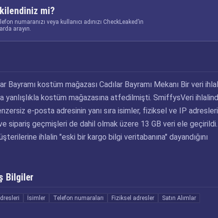
kilendiniz mi?
elefon numaranızı veya kullanıcı adınızı CheckLeaked’in
larda arayın.
lar Bayramı kostüm mağazası Cadılar Bayramı Mekanı Bir veri ihlal
a yanlışlıkla kostüm mağazasına atfedilmişti. SmiffysVeri ihlalind
zersiz e-posta adresinin yanı sıra isimler, fiziksel ve IP adresleri
e sipariş geçmişleri de dahil olmak üzere 13 GB veri ele geçirildi.
erilerine ihlalin "eski bir kargo bilgi veritabanına" dayandığını
 Bilgiler
dresleri
İsimler
Telefon numaraları
Fiziksel adresler
Satın Alımlar