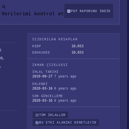
PDF RAPORUNU INDIR
Verilerimi kontrol et
SIZDIRILAN HESAPLAR
10,653
HIBP
i
10,653
DEHASHED
e,
,
ZAMAN ÇIZELGESI
İHLAL TARIHI
2019-09-27
7 years ago
EKLENDI
2020-03-16
6 years ago
SON GÜNCELLEME
2020-03-16
6 years ago
TÜM IHLALLER
BU ETKI ALANINI DENETLEYIN