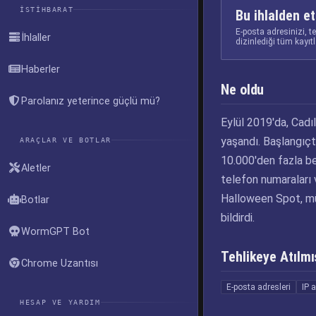
İSTIHBARAT
Bu ihlalden et
E-posta adresinizi, t
İhlaller
dizinlediği tüm kayıt
Haberler
Ne oldu
Parolanız yeterince güçlü mü?
Eylül 2019'da, Cadı
yaşandı. Başlangıçt
ARAÇLAR VE BOTLAR
10.000'den fazla ben
Aletler
telefon numaraları v
Halloween Spot, müşt
Botlar
bildirdi.
WormGPT Bot
Tehlikeye Atılmış
Chrome Uzantısı
E-posta adresleri
IP a
HESAP VE YARDIM