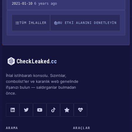
2021-01-10
6 years ago
TÜM IHLALLER
BU ETKI ALANINI DENETLEYIN
CheckLeaked
.cc
İhlal istihbaratı konsolu. Sızıntılar,
combolist'ler ve karanlık web genelinde
ifşanızı bulun — saldırganlar bulmadan
önce.
ARAMA
ARAÇLAR