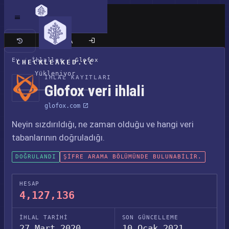
Klasik site
Ev
/
İhlaller
/
Glofox
CHECKLEAKED.CC
Yükleniyor
İHLAL KAYITLARI
Glofox veri ihlali
glofox.com
Neyin sızdırıldığı, ne zaman olduğu ve hangi veri
tabanlarının doğruladığı.
DOĞRULANDI
ŞIFRE ARAMA BÖLÜMÜNDE BULUNABILIR.
HESAP
4,127,136
İHLAL TARIHI
SON GÜNCELLEME
27 Mart 2020
10 Ocak 2021