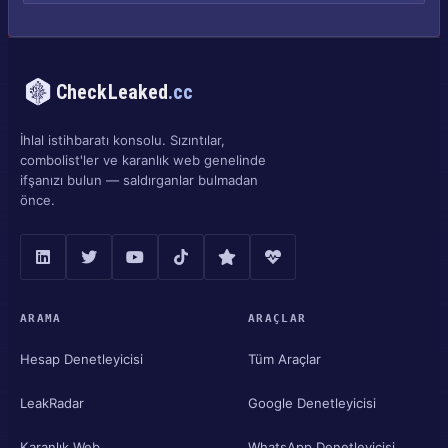
CheckLeaked
.cc
İhlal istihbaratı konsolu. Sızıntılar,
combolist'ler ve karanlık web genelinde
ifşanızı bulun — saldırganlar bulmadan
önce.
ARAMA
ARAÇLAR
Hesap Denetleyicisi
Tüm Araçlar
LeakRadar
Google Denetleyicisi
Karanlık Web
WhatsApp Denetleyicisi