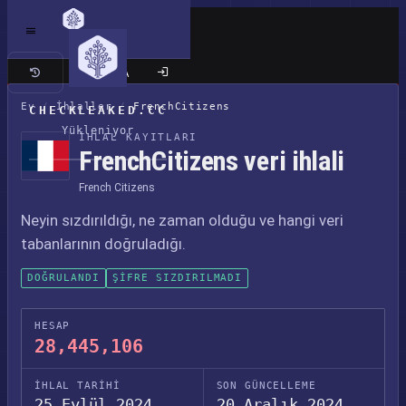
Klasik site
Ev
/
İhlaller
/
FrenchCitizens
CHECKLEAKED.CC
Yükleniyor
İHLAL KAYITLARI
FrenchCitizens veri ihlali
French Citizens
Neyin sızdırıldığı, ne zaman olduğu ve hangi veri
tabanlarının doğruladığı.
DOĞRULANDI
ŞIFRE SIZDIRILMADI
HESAP
28,445,106
İHLAL TARIHI
SON GÜNCELLEME
25 Eylül 2024
20 Aralık 2024