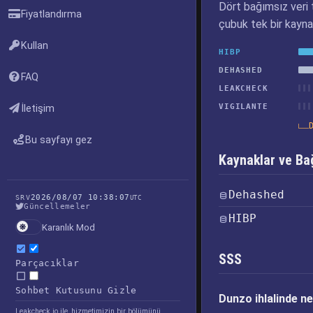
Dört bağımsız veri t
Fiyatlandırma
çubuk tek bir kayna
Kullan
HIBP
DEHASHED
FAQ
LEAKCHECK
VIGILANTE
İletişim
Bu sayfayı gez
Kaynaklar ve Bağ
Dehashed
2026/08/07 10:38:07
SRV
UTC
Güncellemeler
HIBP
Karanlık Mod
SSS
Parçacıklar
Sohbet Kutusunu Gizle
Dunzo ihlalinde ne 
Leakcheck.io ile, hizmetimizin bir bölümünü