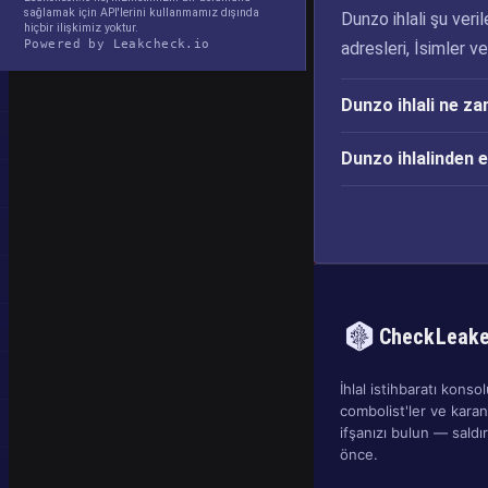
sağlamak için API'lerini kullanmamız dışında
Dunzo ihlali şu veril
hiçbir ilişkimiz yoktur.
Powered by Leakcheck.io
adresleri, İsimler v
Dunzo ihlali ne z
Dunzo ihlalinden 
CheckLeak
İhlal istihbaratı konsolu
combolist'ler ve kara
ifşanızı bulun — sald
önce.