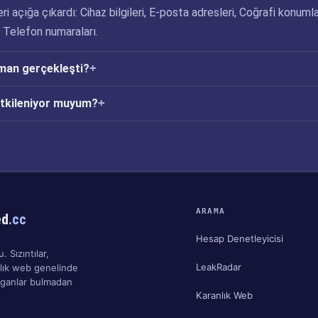
eri açığa çıkardı: Cihaz bilgileri, E-posta adresleri, Coğrafi konumla
e Telefon numaraları.
aman gerçekleşti?
etkileniyor muyum?
ARAMA
ed
.cc
Hesap Denetleyicisi
. Sızıntılar,
LeakRadar
nlık web genelinde
ırganlar bulmadan
Karanlık Web