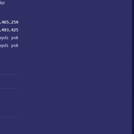
Her
,465,259
,493,425
aydı yok
aydı yok