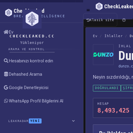
CheckLeake
CheckLeaked
BREACH INTELLIGENCE
Klasik site
Ev
CHECKLEAKED.CC
Ev
/
İhlaller
/
D
Yükleniyor
İHLAL
ARAMA VE KONTROL
Dun
Hesabınızı kontrol edin
dunzo.c
Dehashed Arama
Neyin sızdırıldığı
Google Denetleyicisi
DOĞRULANDI
ŞIFR
WhatsApp Profil Bilgilerini Al
HESAP
8,493,425
YENİ
LEAKRADAR