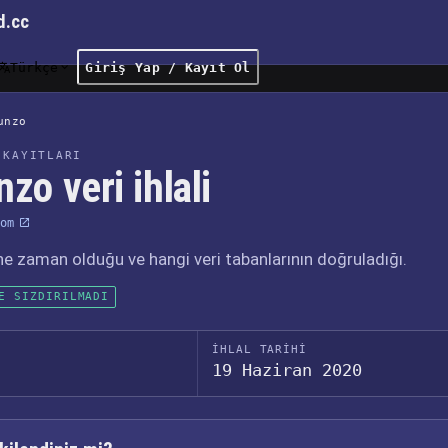
d.cc
Türkçe
Giriş Yap / Kayıt Ol
unzo
 KAYITLARI
zo veri ihlali
om
, ne zaman olduğu ve hangi veri tabanlarının doğruladığı.
E SIZDIRILMADI
İHLAL TARIHI
19 Haziran 2020