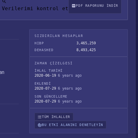
PDF RAPORUNU INDIR
Verilerimi kontrol et
SIZDIRILAN HESAPLAR
3,465,259
HIBP
8,493,425
DEHASHED
ZAMAN ÇIZELGESI
İHLAL TARIHI
dan
2020-06-19
6 years ago
EKLENDI
2020-07-29
6 years ago
SON GÜNCELLEME
2020-07-29
6 years ago
TÜM IHLALLER
BU ETKI ALANINI DENETLEYIN