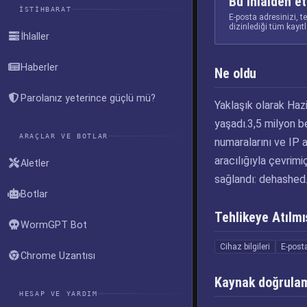
Bu ihlalden et
İSTIHBARAT
E-posta adresinizi, t
dizinlediği tüm kayıt
İhlaller
Haberler
Ne oldu
Parolanız yeterince güçlü mü?
Yaklaşık olarak Hazi
yaşadı.3,5 milyon be
ARAÇLAR VE BOTLAR
numaralarını ve IP 
aracılığıyla çevrimi
Aletler
sağlandı: dehashed
Botlar
Tehlikeye Atılmış
WormGPT Bot
Cihaz bilgileri
E-posta
Chrome Uzantısı
Kaynak doğrula
HESAP VE YARDIM