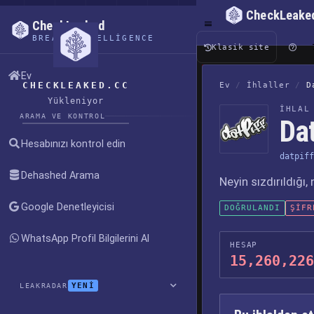
CheckLeake
CheckLeaked
BREACH INTELLIGENCE
Klasik site
Ev
CHECKLEAKED.CC
Ev
/
İhlaller
/
D
Yükleniyor
İHLAL
ARAMA VE KONTROL
Dat
Hesabınızı kontrol edin
datpiff
Dehashed Arama
Neyin sızdırıldığı
Google Denetleyicisi
DOĞRULANDI
ŞIFR
WhatsApp Profil Bilgilerini Al
HESAP
15,260,226
YENİ
LEAKRADAR