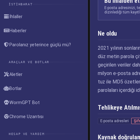
Bu ihlalden et
İSTIHBARAT
E-posta adresinizi, t
dizinlediği tüm kayıt
İhlaller
Haberler
Ne oldu
Parolanız yeterince güçlü mü?
2021 yılının sonlar
düz metin parola çi
ARAÇLAR VE BOTLAR
geçirilen veriler da
milyon e-posta adresi
Aletler
tuz ile MD5 özetleri
Botlar
parolaları içerdiği id
WormGPT Bot
Tehlikeye Atılmış
Chrome Uzantısı
E-posta adresleri
Şif
HESAP VE YARDIM
Kaynak doğrula