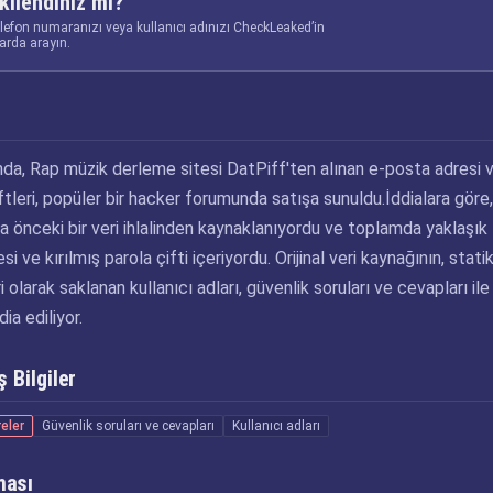
kilendiniz mi?
elefon numaranızı veya kullanıcı adınızı CheckLeaked’in
larda arayın.
ında, Rap müzik derleme sitesi DatPiff'ten alınan e-posta adresi 
ftleri, popüler bir hacker forumunda satışa sunuldu.İddialara göre,
ha önceki bir veri ihlalinden kaynaklanıyordu ve toplamda yaklaşık 
 ve kırılmış parola çifti içeriyordu. Orijinal veri kaynağının, statik
 olarak saklanan kullanıcı adları, güvenlik soruları ve cevapları ile
dia ediliyor.
 Bilgiler
reler
Güvenlik soruları ve cevapları
Kullanıcı adları
ması