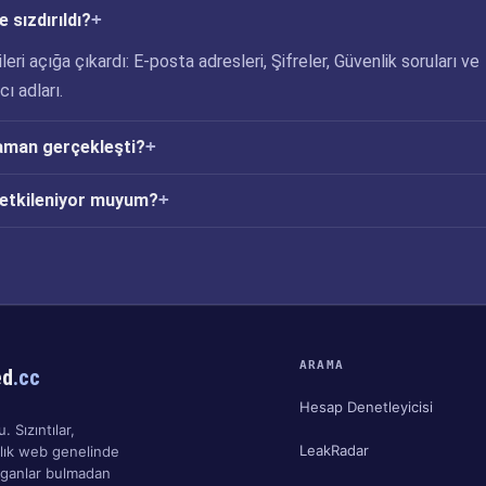
e sızdırıldı?
ileri açığa çıkardı: E-posta adresleri, Şifreler, Güvenlik soruları ve
cı adları.
zaman gerçekleşti?
n etkileniyor muyum?
ARAMA
ed
.cc
Hesap Denetleyicisi
. Sızıntılar,
LeakRadar
nlık web genelinde
ırganlar bulmadan