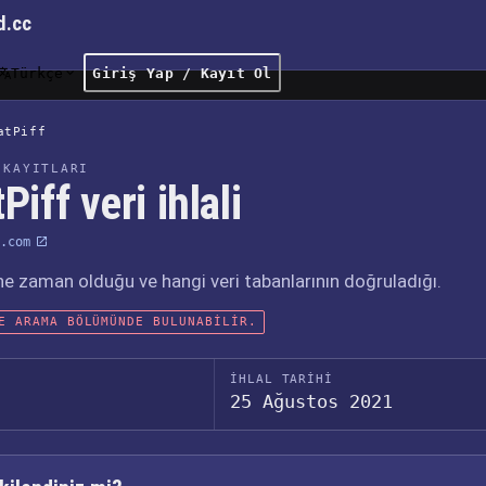
d.cc
Türkçe
Giriş Yap / Kayıt Ol
atPiff
 KAYITLARI
Piff veri ihlali
.com
, ne zaman olduğu ve hangi veri tabanlarının doğruladığı.
E ARAMA BÖLÜMÜNDE BULUNABILIR.
İHLAL TARIHI
25 Ağustos 2021