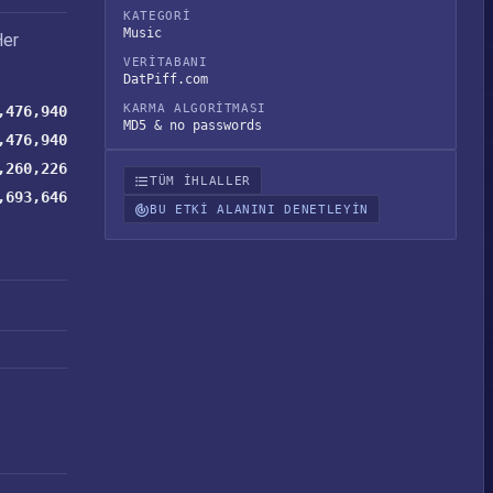
KATEGORI
Music
Her
VERITABANI
DatPiff.com
KARMA ALGORITMASI
,476,940
MD5 & no passwords
,476,940
,260,226
TÜM IHLALLER
,693,646
BU ETKI ALANINI DENETLEYIN