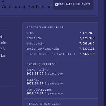
PDF RAPORUNU INDIR
Verilerimi kontrol et
SIZDIRILAN HESAPLAR
7,476,940
HIBP
ve
7,476,940
DEHASHED
 ele
7,693,646
GÖNÜLLÜLER
7,5
7,630,113
EMAIL LEAKCHECK.NET
7,630,113
LEAKCHECK.NET KULLANICILARI
 bir
ZAMAN ÇIZELGESI
İHLAL TARIHI
2021-08-25
5 years ago
EKLENDI
2022-01-04
5 years ago
SON GÜNCELLEME
2022-01-04
5 years ago
TEKNIK AYRINTILAR