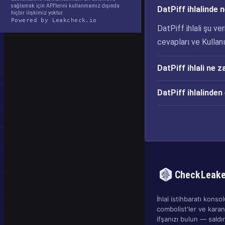
sağlamak için API'lerini kullanmamız dışında
DatPiff ihlalinde n
hiçbir ilişkimiz yoktur.
Powered by Leakcheck.io
DatPiff ihlali şu ver
cevapları ve Kullanı
DatPiff ihlali ne 
DatPiff ihlalinde
CheckLeak
İhlal istihbaratı konsolu
combolist'ler ve kara
ifşanızı bulun — sald