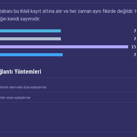
abanı bu ihlali kayıt altına alır ve her zaman aynı fikirde değildir. 
ğın kendi sayımıdır.
7
7
15
7
lantı Yöntemleri
antılı otomatik dize eşleştirme
tılı alan eşleştirme