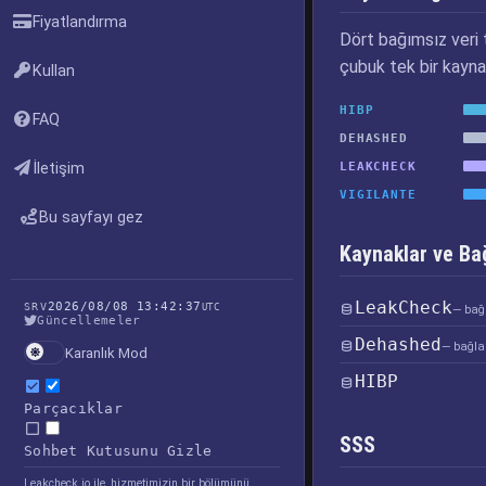
Fiyatlandırma
Dört bağımsız veri t
çubuk tek bir kayna
Kullan
HIBP
FAQ
DEHASHED
İletişim
LEAKCHECK
VIGILANTE
Bu sayfayı gez
Kaynaklar ve Bağ
LeakCheck
2026/08/08 13:42:37
SRV
UTC
— bağl
Güncellemeler
Dehashed
— bağlan
Karanlık Mod
HIBP
Parçacıklar
SSS
Sohbet Kutusunu Gizle
Leakcheck.io ile, hizmetimizin bir bölümünü