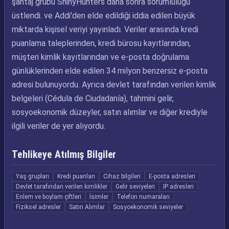
şantaj grubu ShinyHunters daha sonra sorumluluğu
üstlendi. ve Addi'den elde edildiği iddia edilen büyük
miktarda kişisel veriyi yayınladı. Veriler arasında kredi
puanlama taleplerinden, kredi bürosu kayıtlarından,
müşteri kimlik kayıtlarından ve e-posta doğrulama
günlüklerinden elde edilen 34 milyon benzersiz e-posta
adresi bulunuyordu. Ayrıca devlet tarafından verilen kimlik
belgeleri (Cédula de Ciudadanía), tahmini gelir,
sosyoekonomik düzeyler, satın alımlar ve diğer krediyle
ilgili veriler de yer alıyordu.
Tehlikeye Atılmış Bilgiler
Yaş grupları
Kredi puanları
Cihaz bilgileri
E-posta adresleri
Devlet tarafından verilen kimlikler
Gelir seviyeleri
IP adresleri
Enlem ve boylam çiftleri
İsimler
Telefon numaraları
Fiziksel adresler
Satın Alımlar
Sosyoekonomik seviyeler