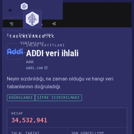
Klasik site
Ev
/
İhlaller
/
ADDI
CHECKLEAKED.CC
Yükleniyor
İHLAL KAYITLARI
ADDI veri ihlali
Addi
addi.com
Neyin sızdırıldığı, ne zaman olduğu ve hangi veri
tabanlarının doğruladığı.
DOĞRULANDI
ŞIFRE SIZDIRILMADI
HESAP
34,532,941
İHLAL TARIHI
SON GÜNCELLEME