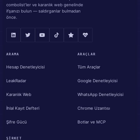
combolist'ler ve karanlık web genelinde
ifşanızı bulun — saldırganlar bulmadan
önce.
ARAMA
ARAÇLAR
Hesap Denetleyicisi
Tüm Araçlar
LeakRadar
Google Denetleyicisi
Karanlık Web
WhatsApp Denetleyicisi
İhlal Kayıt Defteri
Chrome Uzantısı
Şifre Gücü
Botlar ve MCP
ŞIRKET