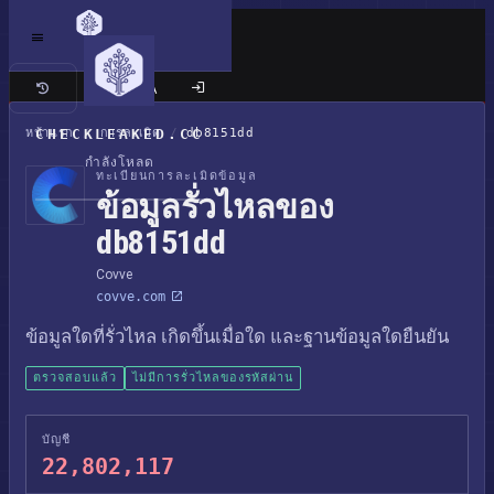
เว็บไซต์แบบคลาสสิก
หน้าแรก
CHECKLEAKED.CC
/
การละเมิด
/
db8151dd
กำลังโหลด
ทะเบียนการละเมิดข้อมูล
ข้อมูลรั่วไหลของ
db8151dd
Covve
covve.com
ข้อมูลใดที่รั่วไหล เกิดขึ้นเมื่อใด และฐานข้อมูลใดยืนยัน
ตรวจสอบแล้ว
ไม่มีการรั่วไหลของรหัสผ่าน
บัญชี
22,802,117