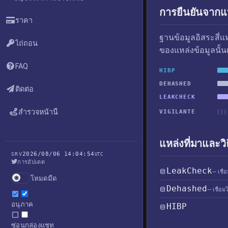
การยืนยันจากแห
ราคา
ฐานข้อมูลอิสระสี่
ไถ่ถอน
ของแหล่งข้อมูลนั้น
FAQ
HIBP
DEHASHED
ติดต่อ
LEAKCHECK
สำรวจหน้านี้
VIGILANTE
แหล่งที่มาและวิ
2026/08/06 14:04:54
SRV
UTC
การอัปเดต
LeakCheck
— เชื่
โหมดมืด
Dehashed
— เชื่อม
อนุภาค
HIBP
ซ่อนกล่องแชท