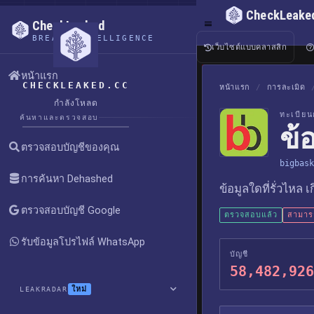
CheckLeake
CheckLeaked
BREACH INTELLIGENCE
เว็บไซต์แบบคลาสสิก
หน้าแรก
CHECKLEAKED.CC
หน้าแรก
/
การละเมิด
กำลังโหลด
ทะเบียน
ค้นหาและตรวจสอบ
ข้
ตรวจสอบบัญชีของคุณ
bigbask
การค้นหา Dehashed
ข้อมูลใดที่รั่วไหล 
ตรวจสอบบัญชี Google
ตรวจสอบแล้ว
สามารถ
รับข้อมูลโปรไฟล์ WhatsApp
บัญชี
58,482,926
ใหม่
LEAKRADAR