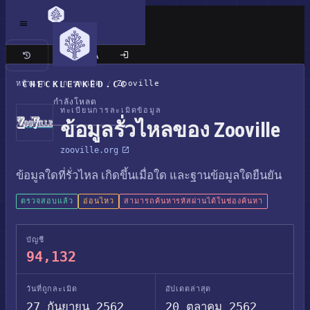
เว็บไซต์แบบคลาสสิก
หน้าแรก
CHECKLEAKED.CC
/
การละเมิด
/
Zooville
กำลังโหลด
ทะเบียนการละเมิดข้อมูล
ข้อมูลรั่วไหลของ Zooville
zooville.org
ข้อมูลใดที่รั่วไหล เกิดขึ้นเมื่อใด และฐานข้อมูลใดยืนยัน
ตรวจสอบแล้ว
อ่อนไหว
สามารถค้นหารหัสผ่านได้ในช่องค้นหา
บัญชี
94,132
วันที่ถูกละเมิด
อัปเดตล่าสุด
27 กันยายน 2562
20 ตุลาคม 2562