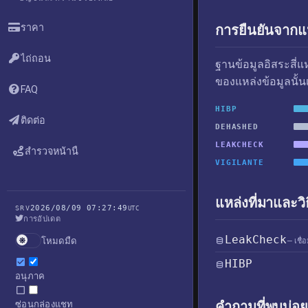
ราคา
การยืนยันจากแห
ไถ่ถอน
ฐานข้อมูลอิสระสี่
ของแหล่งข้อมูลนั้น
FAQ
HIBP
ติดต่อ
DEHASHED
LEAKCHECK
สำรวจหน้านี้
VIGILANTE
แหล่งที่มาและวิ
2026/08/09 07:27:49
SRV
UTC
การอัปเดต
LeakCheck
โหมดมืด
— เชื่
HIBP
อนุภาค
คำถามที่พบบ่อย
ซ่อนกล่องแชท