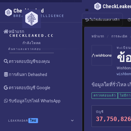
CheckLeake
CheckLeaked
BREACH INTELLIGENCE
เว็บไซต์แบบคลาสสิก
หน้าแรก
CHECKLEAKED.CC
หน้าแรก
/
การละเมิด
กำลังโหลด
ทะเบียน
ค้นหาและตรวจสอบ
ข้
ตรวจสอบบัญชีของคุณ
Wishbon
wishbon
การค้นหา Dehashed
ข้อมูลใดที่รั่วไหล 
ตรวจสอบบัญชี Google
ตรวจสอบแล้ว
ไม่มีก
รับข้อมูลโปรไฟล์ WhatsApp
บัญชี
37,750,826
ใหม่
LEAKRADAR