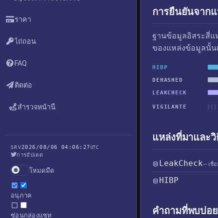
การยืนยันจากแห
ราคา
ฐานข้อมูลอิสระสี่
ไถ่ถอน
ของแหล่งข้อมูลนั้น
FAQ
HIBP
DEHASHED
ติดต่อ
LEAKCHECK
สำรวจหน้านี้
VIGILANTE
แหล่งที่มาและวิ
2026/08/06 04:06:27
SRV
UTC
การอัปเดต
LeakCheck
— เชื่
โหมดมืด
HIBP
อนุภาค
คำถามที่พบบ่อย
ซ่อนกล่องแชท