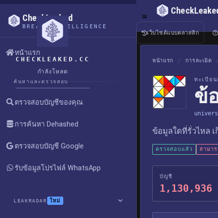
CheckLeake
CheckLeaked
BREACH INTELLIGENCE
เว็บไซต์แบบคลาสสิก
หน้าแรก
CHECKLEAKED.CC
หน้าแรก
/
การละเมิด
กำลังโหลด
ทะเบียน
ค้นหาและตรวจสอบ
ข้
ตรวจสอบบัญชีของคุณ
univers
การค้นหา Dehashed
ข้อมูลใดที่รั่วไหล 
ตรวจสอบบัญชี Google
ตรวจสอบแล้ว
สามารถ
รับข้อมูลโปรไฟล์ WhatsApp
บัญชี
1,130,936
ใหม่
LEAKRADAR