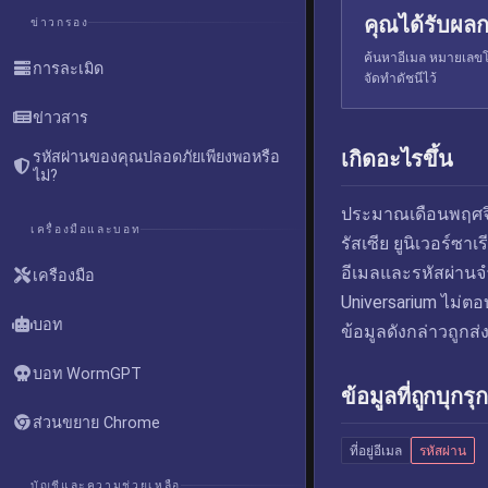
คุณได้รับผลก
ข่าวกรอง
ค้นหาอีเมล หมายเลขโท
การละเมิด
จัดทำดัชนีไว้
ข่าวสาร
เกิดอะไรขึ้น
รหัสผ่านของคุณปลอดภัยเพียงพอหรือ
ไม่?
ประมาณเดือนพฤศจ
เครื่องมือและบอท
รัสเซีย ยูนิเวอร์ซา
อีเมลและรหัสผ่าน
เครื่องมือ
Universarium ไม่
บอท
ข้อมูลดังกล่าวถูกส
บอท WormGPT
ข้อมูลที่ถูกบุกรุก
ส่วนขยาย Chrome
ที่อยู่อีเมล
รหัสผ่าน
บัญชีและความช่วยเหลือ