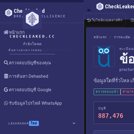
CheckLeake
CheckLeaked
BREACH INTELLIGENCE
เว็บไซต์แบบคลาสสิก
หน้าแรก
CHECKLEAKED.CC
หน้าแรก
/
การละเมิด
กำลังโหลด
ทะเบียน
ค้นหาและตรวจสอบ
ข้
ตรวจสอบบัญชีของคุณ
proctor
การค้นหา Dehashed
ข้อมูลใดที่รั่วไหล 
ตรวจสอบบัญชี Google
ตรวจสอบแล้ว
สามารถ
รับข้อมูลโปรไฟล์ WhatsApp
บัญชี
887,476
ใหม่
LEAKRADAR