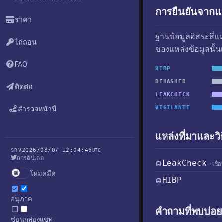
การยืนยันจากแห
ราคา
ฐานข้อมูลอิสระสี่
ไถ่ถอน
ของแหล่งข้อมูลนั้น
FAQ
HIBP
DEHASHED
ติดต่อ
LEAKCHECK
VIGILANTE
สำรวจหน้านี้
แหล่งที่มาและวิ
2026/08/07 12:04:46
SRV
UTC
การอัปเดต
LeakCheck
— เชื่
โหมดมืด
HIBP
อนุภาค
คำถามที่พบบ่อย
ซ่อนกล่องแชท