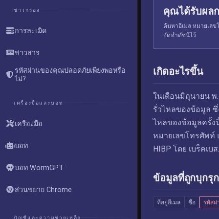
คุณได้รับผลก
ข่าวกรอง
ค้นหาอีเมล หมายเลขโท
การละเมิด
จัดทำดัชนีไว้
ข่าวสาร
เกิดอะไรขึ้น
รหัสผ่านของคุณปลอดภัยเพียงพอหรือ
ไม่?
ในเดือนมิถุนายน พ
เครื่องมือและบอท
รั่วไหลของข้อมูล ซ
ไหลของข้อมูลครั้งนี
เครื่องมือ
หมายเลขโทรศัพท์ แล
บอท
HIBP โดย เบร็คเบส.พ
บอท WormGPT
ข้อมูลที่ถูกบุกรุก
ส่วนขยาย Chrome
ที่อยู่อีเมล
ชื่อ
รหัสผ
บัญชีและความช่วยเหลือ