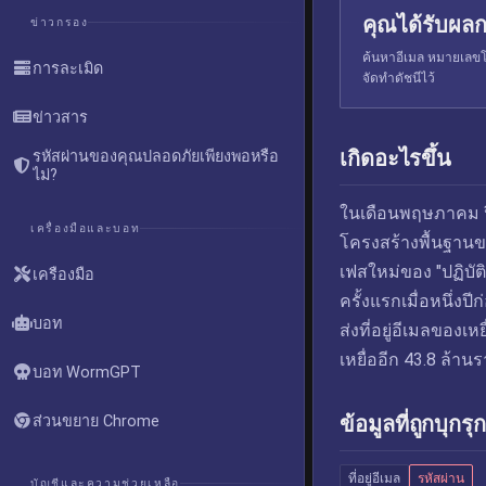
คุณได้รับผลก
ข่าวกรอง
ค้นหาอีเมล หมายเลขโท
การละเมิด
จัดทำดัชนีไว้
ข่าวสาร
เกิดอะไรขึ้น
รหัสผ่านของคุณปลอดภัยเพียงพอหรือ
ไม่?
ในเดือนพฤษภาคม ป
เครื่องมือและบอท
โครงสร้างพื้นฐานขอ
เฟสใหม่ของ "ปฏิบัติ
เครื่องมือ
ครั้งแรกเมื่อหนึ่ง
บอท
ส่งที่อยู่อีเมลของ
เหยื่ออีก 43.8 ล้า
บอท WormGPT
ข้อมูลที่ถูกบุกรุก
ส่วนขยาย Chrome
ที่อยู่อีเมล
รหัสผ่าน
บัญชีและความช่วยเหลือ