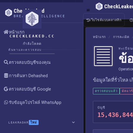
CheckLeake
CheckLeaked
BREACH INTELLIGENCE
เว็บไซต์แบบคลาสสิก
หน้าแรก
CHECKLEAKED.CC
หน้าแรก
/
การละเมิด
กำลังโหลด
ทะเบียน
ค้นหาและตรวจสอบ
ข้
ตรวจสอบบัญชีของคุณ
Operatio
การค้นหา Dehashed
ข้อมูลใดที่รั่วไหล 
ตรวจสอบบัญชี Google
ตรวจสอบแล้ว
มัลแวร์
รับข้อมูลโปรไฟล์ WhatsApp
บัญชี
15,436,844
ใหม่
LEAKRADAR