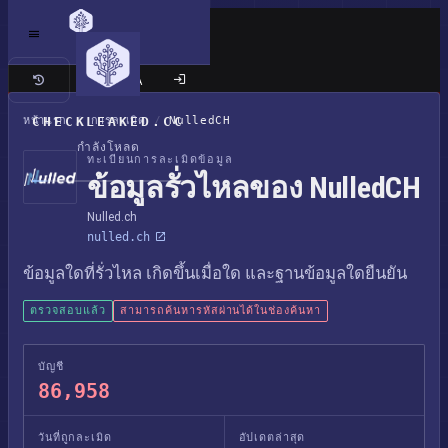
เว็บไซต์แบบคลาสสิก
หน้าแรก
CHECKLEAKED.CC
/
การละเมิด
/
NulledCH
กำลังโหลด
ทะเบียนการละเมิดข้อมูล
ข้อมูลรั่วไหลของ NulledCH
Nulled.ch
nulled.ch
ข้อมูลใดที่รั่วไหล เกิดขึ้นเมื่อใด และฐานข้อมูลใดยืนยัน
ตรวจสอบแล้ว
สามารถค้นหารหัสผ่านได้ในช่องค้นหา
บัญชี
86,958
วันที่ถูกละเมิด
อัปเดตล่าสุด