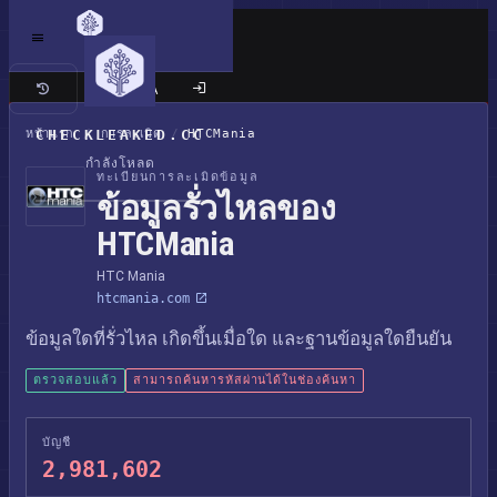
เว็บไซต์แบบคลาสสิก
หน้าแรก
CHECKLEAKED.CC
/
การละเมิด
/
HTCMania
กำลังโหลด
ทะเบียนการละเมิดข้อมูล
ข้อมูลรั่วไหลของ
HTCMania
HTC Mania
htcmania.com
ข้อมูลใดที่รั่วไหล เกิดขึ้นเมื่อใด และฐานข้อมูลใดยืนยัน
ตรวจสอบแล้ว
สามารถค้นหารหัสผ่านได้ในช่องค้นหา
บัญชี
2,981,602