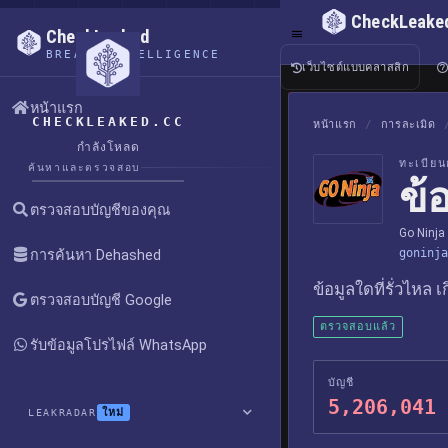
CheckLeake
CheckLeaked
BREACH INTELLIGENCE
เว็บไซต์แบบคลาสสิก
หน้าแรก
CHECKLEAKED.CC
หน้าแรก
/
การละเมิด
กำลังโหลด
ทะเบียน
ค้นหาและตรวจสอบ
ข้
ตรวจสอบบัญชีของคุณ
Go Ninja
goninja
การค้นหา Dehashed
ข้อมูลใดที่รั่วไหล 
ตรวจสอบบัญชี Google
ตรวจสอบแล้ว
รับข้อมูลโปรไฟล์ WhatsApp
บัญชี
5,206,041
ใหม่
LEAKRADAR