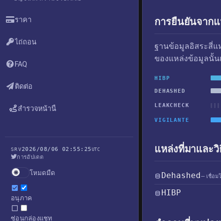
ราคา
การยืนยันจากแห
ไถ่ถอน
ฐานข้อมูลอิสระสี่
ของแหล่งข้อมูลนั้น
FAQ
HIBP
ติดต่อ
DEHASHED
LEAKCHECK
สำรวจหน้านี้
VIGILANTE
แหล่งที่มาและวิ
2026/08/06 02:55:25
SRV
UTC
การอัปเดต
โหมดมืด
Dehashed
— เชื่อม
HIBP
อนุภาค
ซ่อนกล่องแชท