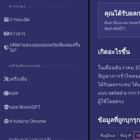
ข่าวกรอง
คุณได้รับผลก
การละเมิด
ค้นหาอีเมล หมายเลขโท
จัดทำดัชนีไว้
ข่าวสาร
รหัสผ่านของคุณปลอดภัยเพียงพอหรือ
ไม่?
เกิดอะไรขึ้น
เครื่องมือและบอท
ในเดือนธันวาคม 201
ปัญหาการรั่วไหลของข
เครื่องมือ
ได้รับผลกระทบ ได้แก่
แบบ salted มากกว่า
บอท
ผู้ใช้โดยตรง
บอท WormGPT
ข้อมูลที่ถูกบุกรุก
ส่วนขยาย Chrome
ที่อยู่อีเมล
ที่อยู่ IP
รห
บัญชีและความช่วยเหลือ