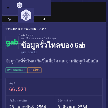
เว็บไซต์แบบคลาสสิก
หน้าแรก
CHECKLEAKED.CC
/
การละเมิด
/
Gab
กำลังโหลด
ทะเบียนการละเมิดข้อมูล
ข้อมูลรั่วไหลของ Gab
gab.com
ข้อมูลใดที่รั่วไหล เกิดขึ้นเมื่อใด และฐานข้อมูลใดยืนยัน
ตรวจสอบแล้ว
อ่อนไหว
บัญชี
66,521
วันที่ถูกละเมิด
อัปเดตล่าสุด
26 กุมภาพันธ์ 2564
3 มีนาคม 2564