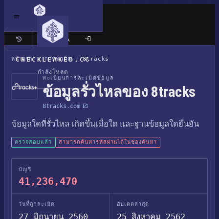
เว็บไซต์แบบคลาสสิก
หน้าแรก
CHECKLEAKED.CC
/
การละเมิด
/
8tracks
กำลังโหลด
ทะเบียนการละเมิดข้อมูล
ข้อมูลรั่วไหลของ 8tracks
8tracks.com
ข้อมูลใดที่รั่วไหล เกิดขึ้นเมื่อใด และฐานข้อมูลใดยืนยัน
ตรวจสอบแล้ว
สามารถค้นหารหัสผ่านได้ในช่องค้นหา
บัญชี
41,236,470
วันที่ถูกละเมิด
อัปเดตล่าสุด
27 มิถุนายน 2560
25 สิงหาคม 2562