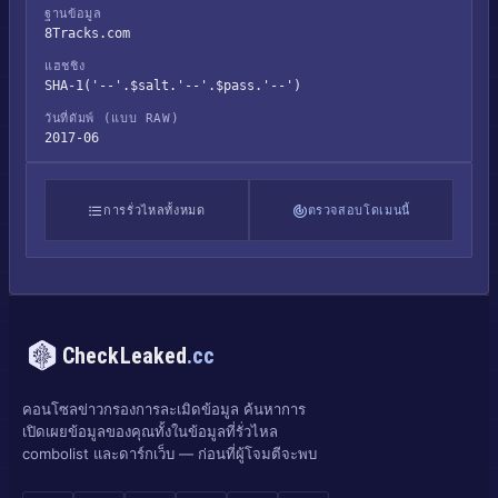
ฐานข้อมูล
8Tracks.com
แฮชชิง
SHA-1('--'.$salt.'--'.$pass.'--')
วันที่ดัมพ์ (แบบ RAW)
2017-06
การรั่วไหลทั้งหมด
ตรวจสอบโดเมนนี้
CheckLeaked
.cc
คอนโซลข่าวกรองการละเมิดข้อมูล ค้นหาการ
เปิดเผยข้อมูลของคุณทั้งในข้อมูลที่รั่วไหล
combolist และดาร์กเว็บ — ก่อนที่ผู้โจมตีจะพบ