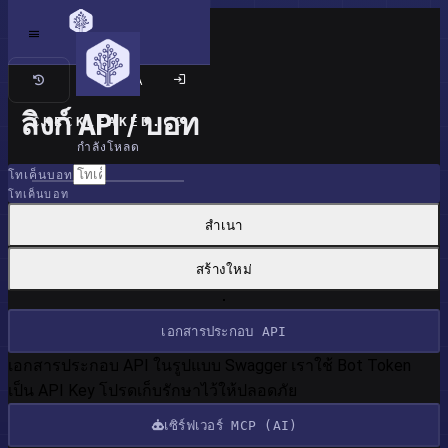
เว็บไซต์แบบคลาสสิก
ลิงก์ API / บอท
CHECKLEAKED.CC
กำลังโหลด
โทเค็นบอท
โทเค็นบอท
สำเนา
สร้างใหม่
เอกสารประกอบ API
เอกสารประกอบ API ในรูปแบบ Swagger เราใช้ Bot Token
เป็น API Key โปรดเก็บรักษาไว้ให้ปลอดภัย
เซิร์ฟเวอร์ MCP (AI)