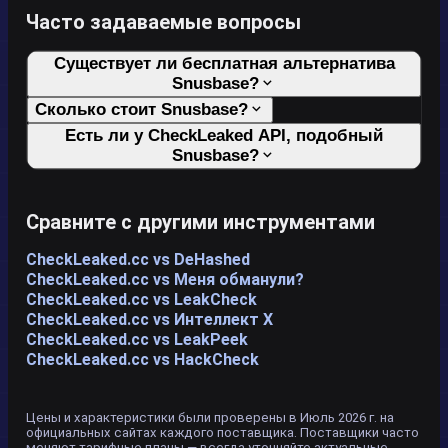
Часто задаваемые вопросы
Существует ли бесплатная альтернатива
Snusbase?
Сколько стоит Snusbase?
Есть ли у CheckLeaked API, подобный
Snusbase?
Сравните с другими инструментами
CheckLeaked.cc vs DeHashed
CheckLeaked.cc vs Меня обманули?
CheckLeaked.cc vs LeakCheck
CheckLeaked.cc vs Интеллект X
CheckLeaked.cc vs LeakPeek
CheckLeaked.cc vs HackCheck
Цены и характеристики были проверены в Июль 2026 г. на
официальных сайтах каждого поставщика. Поставщики часто
меняют тарифные планы — всегда уточняйте актуальные