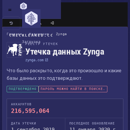
Классический сайт
Главная
/
Нарушения
/
Zynga
CHECKLEAKED.CC
Загрузка
РЕЕСТР УТЕЧЕК
Утечка данных Zynga
zynga.com
Что было раскрыто, когда это произошло и какие
базы данных это подтверждают.
ПОДТВЕРЖДЕНО
ПАРОЛЬ МОЖНО НАЙТИ В ПОИСКЕ.
АККАУНТОВ
216,595,064
ДАТА УТЕЧКИ
ПОСЛЕДНЕЕ ОБНОВЛЕНИЕ
1 сентября 2019
11 января 2020 г.