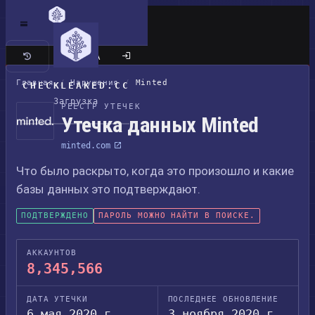
Классический сайт
Главная
/
Нарушения
/
Minted
CHECKLEAKED.CC
Загрузка
РЕЕСТР УТЕЧЕК
Утечка данных Minted
minted.com
Что было раскрыто, когда это произошло и какие
базы данных это подтверждают.
ПОДТВЕРЖДЕНО
ПАРОЛЬ МОЖНО НАЙТИ В ПОИСКЕ.
АККАУНТОВ
8,345,566
ДАТА УТЕЧКИ
ПОСЛЕДНЕЕ ОБНОВЛЕНИЕ
6 мая 2020 г.
3 ноября 2020 г.