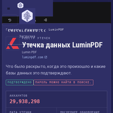
Классический сайт
Главная
/
Нарушения
/
LuminPDF
CHECKLEAKED.CC
Загрузка
РЕЕСТР УТЕЧЕК
Утечка данных LuminPDF
Lumin PDF
luminpdf.com
Что было раскрыто, когда это произошло и какие
базы данных это подтверждают.
ПОДТВЕРЖДЕНО
ПАРОЛЬ МОЖНО НАЙТИ В ПОИСКЕ.
АККАУНТОВ
29,938,298
ДАТА УТЕЧКИ
ПОСЛЕДНЕЕ ОБНОВЛЕНИЕ