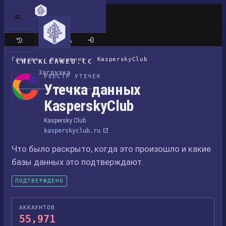
Классический сайт
Главная
/
Нарушения
/
KasperskyClub
CHECKLEAKED.CC
Загрузка
РЕЕСТР УТЕЧЕК
Утечка данных
KasperskyClub
Kaspersky Club
kasperskyclub.ru
Что было раскрыто, когда это произошло и какие
базы данных это подтверждают.
ПОДТВЕРЖДЕНО
АККАУНТОВ
55,971