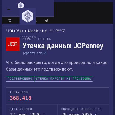
Классический сайт
Главная
/
Нарушения
/
JCPenney
CHECKLEAKED.CC
Загрузка
РЕЕСТР УТЕЧЕК
Утечка данных JCPenney
jcpenny.com
Что было раскрыто, когда это произошло и какие
базы данных это подтверждают.
ПОДТВЕРЖДЕНО
УТЕЧКА ПАРОЛЕЙ НЕ ПРОИЗОШЛА
АККАУНТОВ
368,418
ДАТА УТЕЧКИ
ПОСЛЕДНЕЕ ОБНОВЛЕНИЕ
12 июня 2026 г.
20 июня 2026 г.