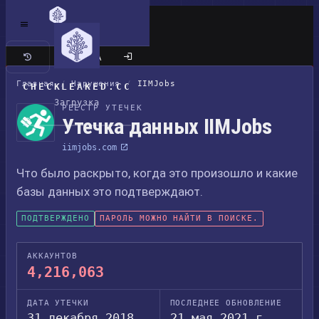
Классический сайт
Главная
/
Нарушения
/
IIMJobs
CHECKLEAKED.CC
Загрузка
РЕЕСТР УТЕЧЕК
Утечка данных IIMJobs
iimjobs.com
Что было раскрыто, когда это произошло и какие
базы данных это подтверждают.
ПОДТВЕРЖДЕНО
ПАРОЛЬ МОЖНО НАЙТИ В ПОИСКЕ.
АККАУНТОВ
4,216,063
ДАТА УТЕЧКИ
ПОСЛЕДНЕЕ ОБНОВЛЕНИЕ
31 декабря 2018
21 мая 2021 г.