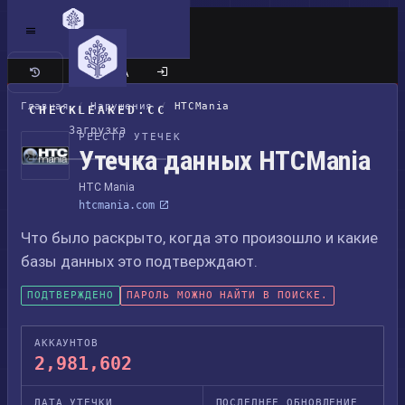
Классический сайт
Главная
/
Нарушения
/
HTCMania
CHECKLEAKED.CC
Загрузка
РЕЕСТР УТЕЧЕК
Утечка данных HTCMania
HTC Mania
htcmania.com
Что было раскрыто, когда это произошло и какие
базы данных это подтверждают.
ПОДТВЕРЖДЕНО
ПАРОЛЬ МОЖНО НАЙТИ В ПОИСКЕ.
АККАУНТОВ
2,981,602
ДАТА УТЕЧКИ
ПОСЛЕДНЕЕ ОБНОВЛЕНИЕ