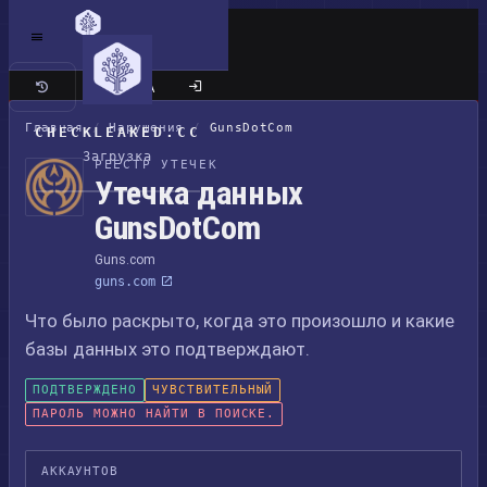
Классический сайт
Главная
/
Нарушения
/
GunsDotCom
CHECKLEAKED.CC
Загрузка
РЕЕСТР УТЕЧЕК
Утечка данных
GunsDotCom
Guns.com
guns.com
Что было раскрыто, когда это произошло и какие
базы данных это подтверждают.
ПОДТВЕРЖДЕНО
ЧУВСТВИТЕЛЬНЫЙ
ПАРОЛЬ МОЖНО НАЙТИ В ПОИСКЕ.
АККАУНТОВ