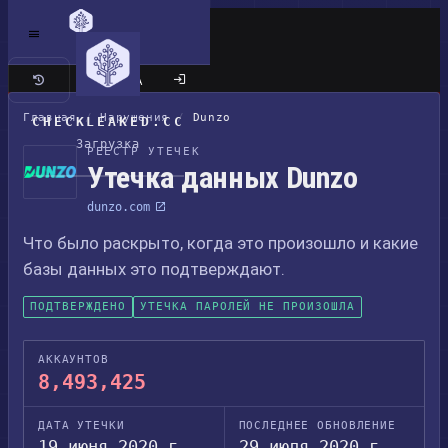
Классический сайт
Главная
/
Нарушения
/
Dunzo
CHECKLEAKED.CC
Загрузка
РЕЕСТР УТЕЧЕК
Утечка данных Dunzo
dunzo.com
Что было раскрыто, когда это произошло и какие
базы данных это подтверждают.
ПОДТВЕРЖДЕНО
УТЕЧКА ПАРОЛЕЙ НЕ ПРОИЗОШЛА
АККАУНТОВ
8,493,425
ДАТА УТЕЧКИ
ПОСЛЕДНЕЕ ОБНОВЛЕНИЕ
19 июня 2020 г.
29 июля 2020 г.