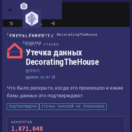
Классический сайт
Главная
/
Нарушения
/
DecoratingTheHouse
CHECKLEAKED.CC
Загрузка
РЕЕСТР УТЕЧЕК
Утечка данных
DecoratingTheHouse
집꾸미기
ggumim.co.kr
Что было раскрыто, когда это произошло и какие
базы данных это подтверждают.
ПОДТВЕРЖДЕНО
УТЕЧКА ПАРОЛЕЙ НЕ ПРОИЗОШЛА
АККАУНТОВ
1,871,048