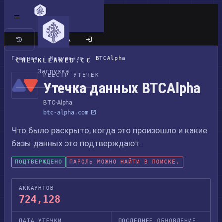
Классический сайт
Главная
/
Нарушения
/
BTCAlpha
CHECKLEAKED.CC
Загрузка
РЕЕСТР УТЕЧЕК
Утечка данных BTCAlpha
BTC-Alpha
btc-alpha.com
Что было раскрыто, когда это произошло и какие
базы данных это подтверждают.
ПОДТВЕРЖДЕНО
ПАРОЛЬ МОЖНО НАЙТИ В ПОИСКЕ.
АККАУНТОВ
724,128
ДАТА УТЕЧКИ
ПОСЛЕДНЕЕ ОБНОВЛЕНИЕ