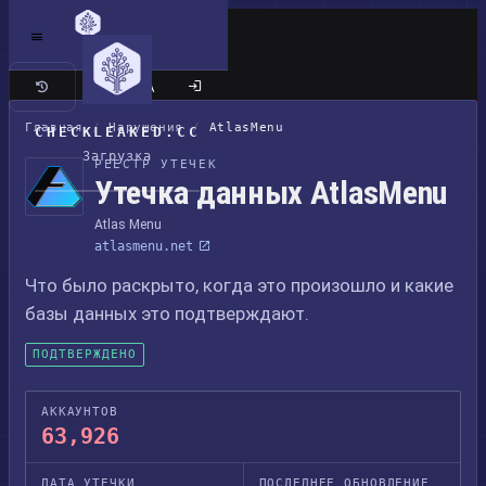
Классический сайт
Главная
/
Нарушения
/
AtlasMenu
CHECKLEAKED.CC
Загрузка
РЕЕСТР УТЕЧЕК
Утечка данных AtlasMenu
Atlas Menu
atlasmenu.net
Что было раскрыто, когда это произошло и какие
базы данных это подтверждают.
ПОДТВЕРЖДЕНО
АККАУНТОВ
63,926
ДАТА УТЕЧКИ
ПОСЛЕДНЕЕ ОБНОВЛЕНИЕ