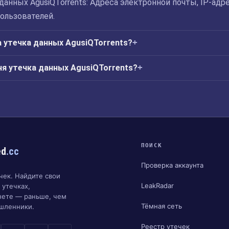
данных AgusiQTorrents: Адреса электронной почты, IP-адре
ользователей.
 утечка данных AgusiQTorrents?
ня утечка данных AgusiQTorrents?
ПОИСК
ed
.cc
Проверка аккаунта
чек. Найдите свои
LeakRadar
 утечках,
нете — раньше, чем
Тёмная сеть
шленники.
Реестр утечек