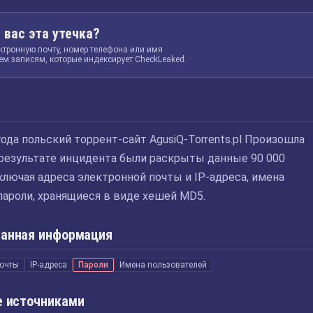
 вас эта утечка?
ктронную почту, номер телефона или имя
ем записям, которые индексирует CheckLeaked.
года польский торрент-сайт AgusiQ-Torrents.pl Произошла
 результате инцидента были раскрыты данные 90 000
ключая адреса электронной почты и IP-адреса, имена
пароли, хранящиеся в виде хешей MD5.
анная информация
почты
IP-адреса
Пароли
Имена пользователей
 источниками