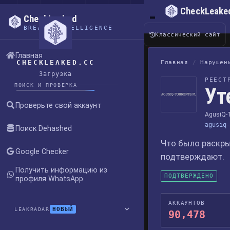
CheckLeake
CheckLeaked
BREACH INTELLIGENCE
Классический сайт
Главная
CHECKLEAKED.CC
Главная
/
Нарушен
Загрузка
РЕЕСТ
ПОИСК И ПРОВЕРКА
Ут
Проверьте свой аккаунт
AgusiQ-T
agusiq-
Поиск Dehashed
Что было раскры
Google Checker
подтверждают.
Получить информацию из
ПОДТВЕРЖДЕНО
профиля WhatsApp
АККАУНТОВ
НОВЫЙ
LEAKRADAR
90,478