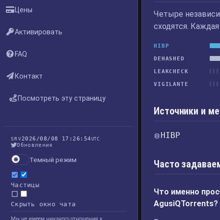
Цены
Четыре независи
сходятся. Каждая
Активировать
HIBP
FAQ
DEHASHED
LEAKCHECK
Контакт
VIGILANTE
Посмотреть эту страницу
Источники и м
HIBP
2026/08/08 17:26:54
SRV
UTC
Обновления
Темный режим
Часто задавае
Частицы
Что именно прос
AgusiQTorrents?
Скрыть окно чата
Мы не имеем никакого отношения к