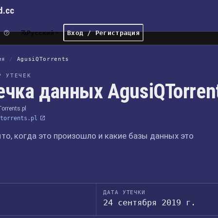
d.cc
Русский
Вход / Регистрация
ия
/
AgusiQTorrents
Р УТЕЧЕК
ечка данных AgusiQTorren
orrents.pl
torrents.pl
то, когда это произошло и какие базы данных это
ДАТА УТЕЧКИ
24 сентября 2019 г.