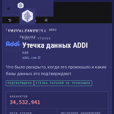
Классический сайт
Главная
/
Нарушения
/
ADDI
CHECKLEAKED.CC
Загрузка
РЕЕСТР УТЕЧЕК
Утечка данных ADDI
Addi
addi.com
Что было раскрыто, когда это произошло и какие
базы данных это подтверждают.
ПОДТВЕРЖДЕНО
УТЕЧКА ПАРОЛЕЙ НЕ ПРОИЗОШЛА
АККАУНТОВ
34,532,941
ДАТА УТЕЧКИ
ПОСЛЕДНЕЕ ОБНОВЛЕНИЕ