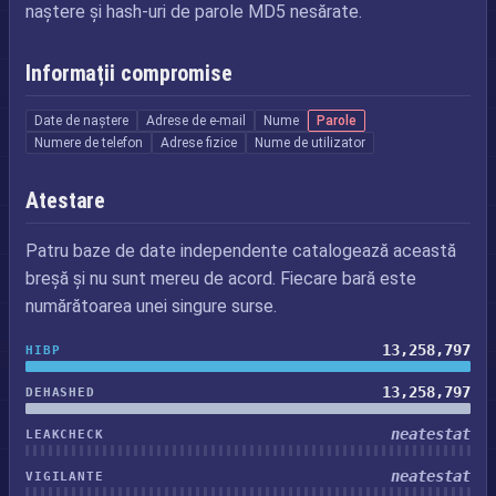
naștere și hash-uri de parole MD5 nesărate.
Informații compromise
Date de naștere
Adrese de e-mail
Nume
Parole
Numere de telefon
Adrese fizice
Nume de utilizator
Atestare
Patru baze de date independente catalogează această
breșă și nu sunt mereu de acord. Fiecare bară este
numărătoarea unei singure surse.
13,258,797
HIBP
13,258,797
DEHASHED
neatestat
LEAKCHECK
neatestat
VIGILANTE