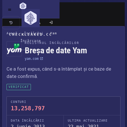
Site clasic
Acasă
/
Încălcări
/
Yam
CHECKLEAKED.CC
Încărcare
REGISTRUL ÎNCĂLCĂRILOR
Breșa de date Yam
yam.com
Ce a fost expus, când s-a întâmplat și ce baze de
date confirmă.
VERIFICAT
CONTURI
13,258,797
DATA ÎNCĂLCĂRII
ULTIMA ACTUALIZARE
2 iunie 2013
22 mai 2021