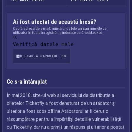
Ai fost afectat de această breșă?
Caută adresa de e-mail, numărul de telefon sau numele de
utilizator în toate înregistrările indexate de CheckLeaked.
Verifică datele mele
DESCARCĂ RAPORTUL PDF
Ce s-a întâmplat
În mai 2018, site-ul web al serviciului de distribuție a
biletelor Ticketfly a fost denaturat de un atacator și
ulterior a fost scos offline.Atacatorul ar fi cerut o
răscumpărare pentru a împărtăși detaliile vulnerabilității
cu Ticketfly, dar nu a primit un răspuns și ulterior a postat