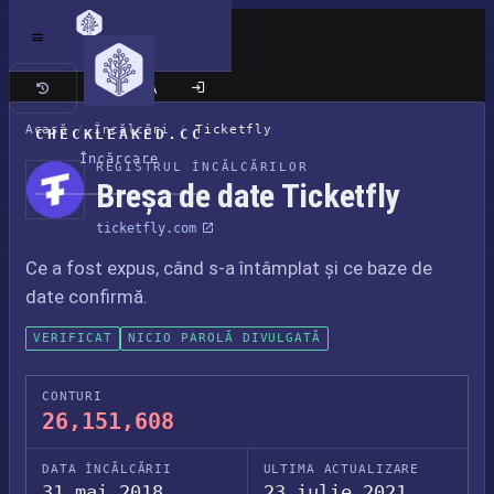
Site clasic
Acasă
/
Încălcări
/
Ticketfly
CHECKLEAKED.CC
Încărcare
REGISTRUL ÎNCĂLCĂRILOR
Breșa de date Ticketfly
ticketfly.com
Ce a fost expus, când s-a întâmplat și ce baze de
date confirmă.
VERIFICAT
NICIO PAROLĂ DIVULGATĂ
CONTURI
26,151,608
DATA ÎNCĂLCĂRII
ULTIMA ACTUALIZARE
31 mai 2018
23 iulie 2021