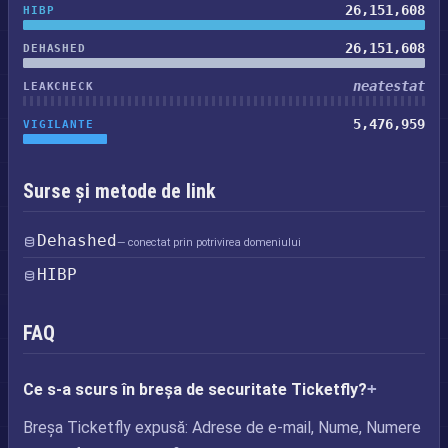
26,151,608
HIBP
26,151,608
DEHASHED
neatestat
LEAKCHECK
5,476,959
VIGILANTE
Surse și metode de link
Dehashed
— conectat prin potrivirea domeniului
HIBP
FAQ
Ce s-a scurs în breșa de securitate Ticketfly?
Breșa Ticketfly expusă: Adrese de e-mail, Nume, Numere