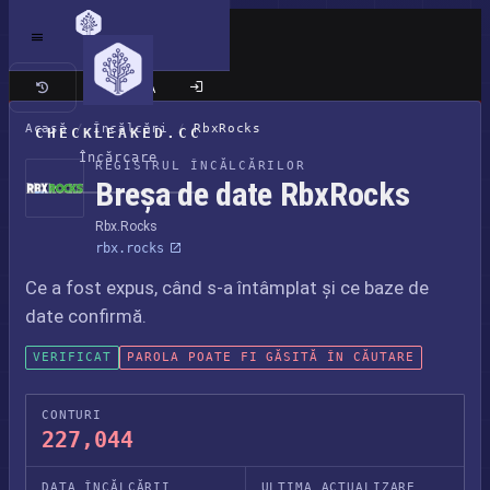
Site clasic
Acasă
/
Încălcări
/
RbxRocks
CHECKLEAKED.CC
Încărcare
REGISTRUL ÎNCĂLCĂRILOR
Breșa de date RbxRocks
Rbx.Rocks
rbx.rocks
Ce a fost expus, când s-a întâmplat și ce baze de
date confirmă.
VERIFICAT
PAROLA POATE FI GĂSITĂ ÎN CĂUTARE
CONTURI
227,044
DATA ÎNCĂLCĂRII
ULTIMA ACTUALIZARE