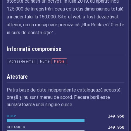
stocate ca hash-uri bcrypt. În iulie 2019, au apărut încă
125.000 de înregistrări, ceea ce a dus dimensiunea totală
a incidentului la 150.000. Site-ul web a fost dezactivat
ulterior, cu un mesaj care preciza că „Rbx.Rocks v2.0 este
în curs de construcție”.
Informații compromise
Adrese de e-mail
Nume
Parole
Atestare
Patru baze de date independente catalogează această
breșă și nu sunt mereu de acord. Fiecare bară este
numărătoarea unei singure surse.
149,958
HIBP
149,958
DEHASHED