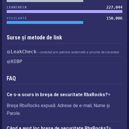
227,044
LEAKCHECK
150,006
VIGILANTE
Surse și metode de link
LeakCheck
— conectat prin potrivire automată a șirurilor de caractere
HIBP
FAQ
Ce s-a scurs în breșa de securitate RbxRocks?
Breșa RbxRocks expusă: Adrese de e-mail, Nume și
Parole.
Când a avut loc breșa de securitate RbxRocks?