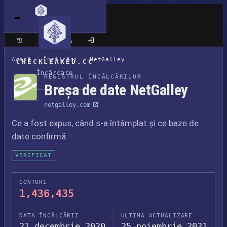
Site clasic
Acasă
/
Încălcări
/
NetGalley
CHECKLEAKED.CC
Încărcare
REGISTRUL ÎNCĂLCĂRILOR
Breșa de date NetGalley
netgalley.com
Ce a fost expus, când s-a întâmplat și ce baze de
date confirmă.
VERIFICAT
CONTURI
1,436,435
DATA ÎNCĂLCĂRII
ULTIMA ACTUALIZARE
21 decembrie 2020
25 noiembrie 2021