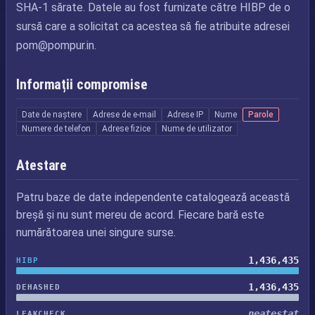
SHA-1 sărate. Datele au fost furnizate către HIBP de o
sursă care a solicitat ca acestea să fie atribuite adresei
pom@pompur.in
.
Informații compromise
Date de naștere
Adrese de e-mail
Adrese IP
Nume
Parole
Numere de telefon
Adrese fizice
Nume de utilizator
Atestare
Patru baze de date independente catalogează această
breșă și nu sunt mereu de acord. Fiecare bară este
numărătoarea unei singure surse.
1,436,435
HIBP
1,436,435
DEHASHED
neatestat
LEAKCHECK