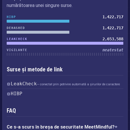
numărătoarea unei singure surse.
1,422,717
HIBP
1,422,717
DEHASHED
2,653,588
LEAKCHECK
neatestat
VIGILANTE
Surse și metode de link
LeakCheck
— conectat prin potrivire automată a șirurilor de caractere
HIBP
FAQ
Ce s-a scurs în breșa de securitate MeetMindful?