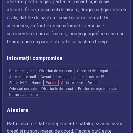
utilizate pentru a găsi parteneri romantici, inclusiv
atribute fizice, consumul de alcool, droguri și țigări, starea
civilă, datele de naștere, sexul și sexul căutat. De
asemenea, au fost expuse informații personale
suplimentare, cum ar fi nume, locații geografice și adrese
IP, împreună cu parole stocate ca hash-uri bcrypt.
Informații compromise
Date de naștere
Obiceiuri de consum
Obiceiuri de droguri
Adrese de e-mail
Genuri
Locații geografice
Adrese IP
Stare civilă
Nume
Parole
Atribute fizice
Religii
Orientări sexuale
Obiceiurile de fumat
Profiluri de rețele sociale
Nume de utilizator
Atestare
Patru baze de date independente catalogează această
breșă și nu sunt mereu de acord. Fiecare bară este