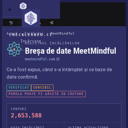
Site clasic
Acasă
/
Încălcări
/
MeetMindful
CHECKLEAKED.CC
Încărcare
REGISTRUL ÎNCĂLCĂRILOR
Breșa de date MeetMindful
meetmindful.com
Ce a fost expus, când s-a întâmplat și ce baze de
date confirmă.
VERIFICAT
SENSIBIL
PAROLA POATE FI GĂSITĂ ÎN CĂUTARE
CONTURI
2,653,588
DATA ÎNCĂLCĂRII
ULTIMA ACTUALIZARE