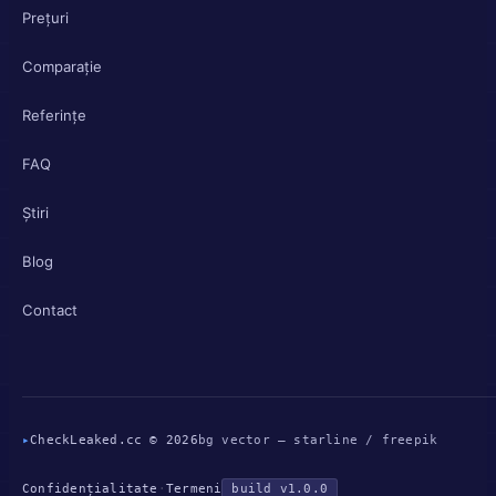
Prețuri
Comparație
Referințe
FAQ
Știri
Blog
Contact
▸
CheckLeaked.cc © 2026
bg vector — starline / freepik
Confidențialitate
·
Termeni
build v1.0.0