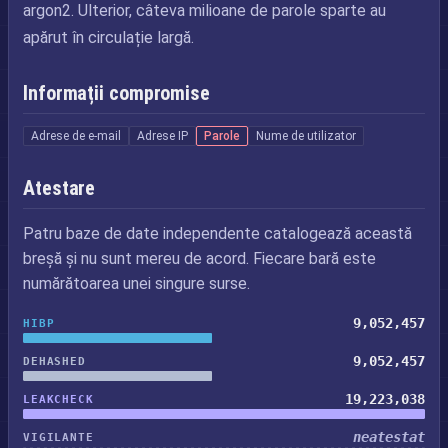
argon2. Ulterior, câteva milioane de parole sparte au
apărut în circulație largă.
Informații compromise
Adrese de e-mail
Adrese IP
Parole
Nume de utilizator
Atestare
Patru baze de date independente catalogează această
breșă și nu sunt mereu de acord. Fiecare bară este
numărătoarea unei singure surse.
9,052,457
HIBP
9,052,457
DEHASHED
19,223,038
LEAKCHECK
neatestat
VIGILANTE