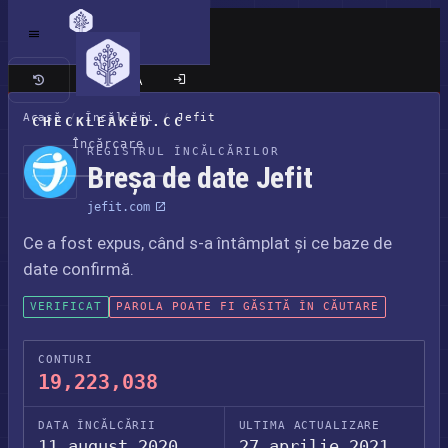
Site clasic
Acasă
/
Încălcări
/
Jefit
CHECKLEAKED.CC
Încărcare
REGISTRUL ÎNCĂLCĂRILOR
Breșa de date Jefit
jefit.com
Ce a fost expus, când s-a întâmplat și ce baze de
date confirmă.
VERIFICAT
PAROLA POATE FI GĂSITĂ ÎN CĂUTARE
CONTURI
19,223,038
DATA ÎNCĂLCĂRII
ULTIMA ACTUALIZARE
11 august 2020
27 aprilie 2021