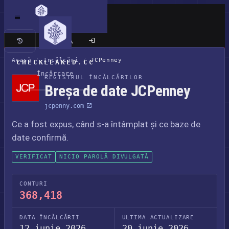
Site clasic
Acasă
/
Încălcări
/
JCPenney
CHECKLEAKED.CC
Încărcare
REGISTRUL ÎNCĂLCĂRILOR
Breșa de date JCPenney
jcpenny.com
Ce a fost expus, când s-a întâmplat și ce baze de
date confirmă.
VERIFICAT
NICIO PAROLĂ DIVULGATĂ
CONTURI
368,418
DATA ÎNCĂLCĂRII
ULTIMA ACTUALIZARE
12 iunie 2026
20 iunie 2026