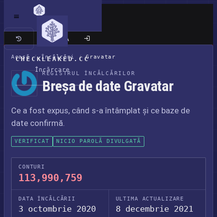
Site clasic
Acasă
/
Încălcări
/
Gravatar
CHECKLEAKED.CC
Încărcare
REGISTRUL ÎNCĂLCĂRILOR
Breșa de date Gravatar
Ce a fost expus, când s-a întâmplat și ce baze de
date confirmă.
VERIFICAT
NICIO PAROLĂ DIVULGATĂ
CONTURI
113,990,759
DATA ÎNCĂLCĂRII
ULTIMA ACTUALIZARE
3 octombrie 2020
8 decembrie 2021