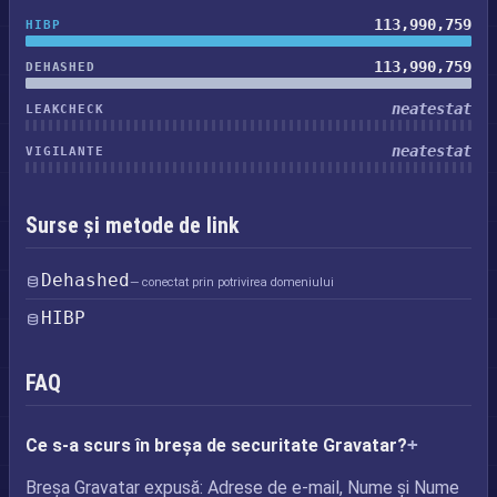
113,990,759
HIBP
113,990,759
DEHASHED
neatestat
LEAKCHECK
neatestat
VIGILANTE
Surse și metode de link
Dehashed
— conectat prin potrivirea domeniului
HIBP
FAQ
Ce s-a scurs în breșa de securitate Gravatar?
Breșa Gravatar expusă: Adrese de e-mail, Nume și Nume