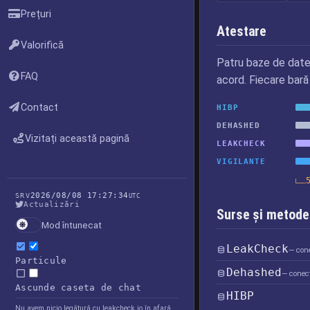
Prețuri
Atestare
Valorifică
Patru baze de date
FAQ
acord. Fiecare bară
Contact
HIBP
DEHASHED
Vizitați această pagină
LEAKCHECK
VIGILANTE
2026/08/08 17:27:34
SRV
UTC
Actualizări
Surse și metode 
Mod întunecat
LeakCheck
— cone
Particule
Dehashed
— conec
Ascunde caseta de chat
HIBP
Nu avem nicio legătură cu leakcheck.io în afară