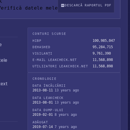
DESCARCĂ RAPORTUL PDF
Verifică datele mele
CONTURI SCURSE
100,985,047
HIBP
e
95,284,715
DEHASHED
9,761,390
VIGILANȚI
tele
11,568,898
E-MAIL LEAKCHECK.NET
11,568,898
UTILIZATORI LEAKCHECK.NET
CRONOLOGIE
text
DATA ÎNCĂLCĂRII
2013-08-11
13 years ago
DATA LEAKCHECK
2013-08-01
13 years ago
DATA DUMP-ULUI
2019-02-01
8 years ago
ADĂUGAT
2019-07-14
7 years ago