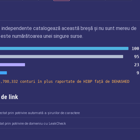
 independente catalogează această breșă și nu sunt mereu de
 este numărătoarea unei singure surse.
100
95
23
9
5,700,332 conturi în plus raportate de HIBP față de DEHASHED
de link
ctat prin potrivire automată a șirurilor de caractere
tat prin potrivire de domeniu cu LeakCheck