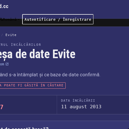
d.cc
Română
Autentificare / Înregistrare
/
Evite
TRUL ÎNCĂLCĂRILOR
șa de date Evite
om
când s-a întâmplat și ce baze de date confirmă.
A POATE FI GĂSITĂ ÎN CĂUTARE
DATA ÎNCĂLCĂRII
7
11 august 2013