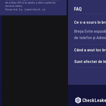
de a folosi API-ul lor pentru a oferi o parte din
serviciul nostru.
FAQ
Powered by Leakcheck.io
Ce s-a scurs în br
Breșa Evite expusă
de telefon și Adrese
Când a avut loc b
Sunt afectat de î
CheckLeak