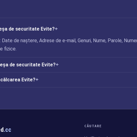
eșa de securitate Evite?
: Date de naștere, Adrese de e-mail, Genuri, Nume, Parole, Nume
 fizice.
reșa de securitate Evite?
ncălcarea Evite?
CĂUTARE
ed
.cc