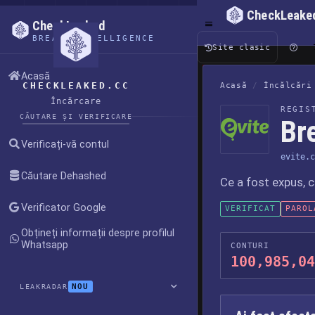
CheckLeake
CheckLeaked
BREACH INTELLIGENCE
Site clasic
Acasă
CHECKLEAKED.CC
Acasă
/
Încălcări
Încărcare
REGIS
CĂUTARE ȘI VERIFICARE
Bre
Verificați-vă contul
evite.c
Căutare Dehashed
Ce a fost expus, 
Verificator Google
VERIFICAT
PAROL
Obțineți informații despre profilul
Whatsapp
CONTURI
100,985,04
NOU
LEAKRADAR