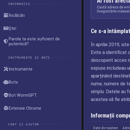
Ai fost afect
INFORMAȚII
Caută adresa de e-ma
înregistrările indexa
Încălcări
Știri
Ce s-a întâmpla
Parola ta este suficient de
puternică?
În aprilie 2019, sit
Evite a identificat 
INSTRUMENTE ȘI BOȚI
descoperit acces ne
expuse includeau un
Instrumente
aparținând destinata
Bots
nume, numere de tel
simplu. Datele au f
Bot WormGPT
acestea să fie atrib
Extensie Chrome
Informații comp
CONT ȘI AJUTOR
Date de naștere
Adre