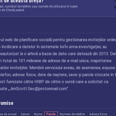
at de această breșă?
il, numărul de telefon sau numele de utilizator în toate
te de CheckLeaked.
t
e-ul web de planificare socială pentru gestionarea invitațiilor onlin
o încălcare a datelor în sistemele lorÎn urma investigației, au
autorizat la o arhivă a bazei de date care datează din 2013. Da
 total de 101 milioane de adrese de e-mail unice, majoritatea
rilor invitațiilor. Membrii serviciului aveau, de asemenea, expuse
efon, adrese fizice, date de naștere, sexe și parole stocate în 
ost furnizate către HIBP de către o sursă care a solicitat ca
uite „
JimScott.Sec@protonmail.com
”.
romise
se de e-mail
Genuri
Nume
Parole
Numere de telefon
Adrese fizice