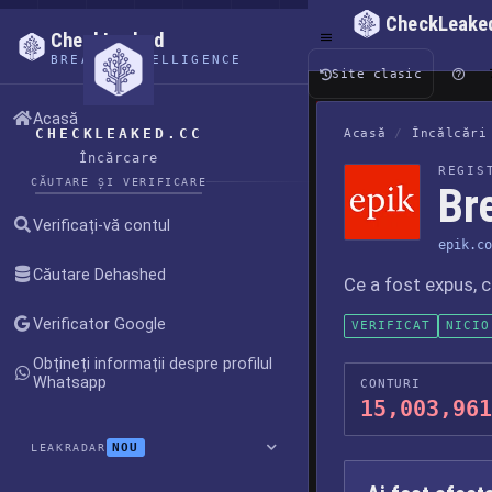
CheckLeake
CheckLeaked
BREACH INTELLIGENCE
Site clasic
Acasă
CHECKLEAKED.CC
Acasă
/
Încălcări
Încărcare
REGIS
CĂUTARE ȘI VERIFICARE
Br
Verificați-vă contul
epik.co
Căutare Dehashed
Ce a fost expus, 
Verificator Google
VERIFICAT
NICIO
Obțineți informații despre profilul
Whatsapp
CONTURI
15,003,961
NOU
LEAKRADAR