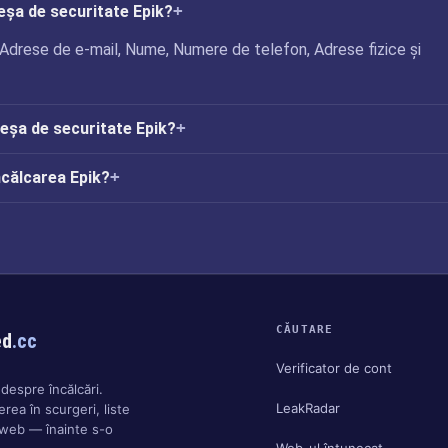
reșa de securitate Epik?
 Adrese de e-mail, Nume, Numere de telefon, Adrese fizice și
reșa de securitate Epik?
ncălcarea Epik?
CĂUTARE
ed
.cc
Verificator de cont
despre încălcări.
LeakRadar
rea în scurgeri, liste
 web — înainte s-o
Web-ul întunecat