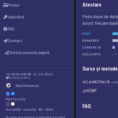
Atestare
Prețuri
Patru baze de date
Valorifică
acord. Fiecare bară
FAQ
HIBP
Contact
DEHASHED
LEAKCHECK
Vizitați această pagină
VIGILANTE
Surse și metode 
2026/08/08 11:22:03
SRV
UTC
Actualizări
LeakCheck
— cone
Mod întunecat
HIBP
Particule
FAQ
Ascunde caseta de chat
Nu avem nicio legătură cu leakcheck.io în afară