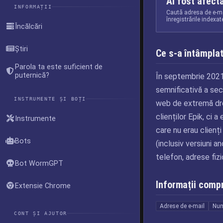
Ai fost afect
INFORMAȚII
Caută adresa de e-ma
înregistrările indexa
Încălcări
Știri
Ce s-a întâmpla
Parola ta este suficient de
puternică?
În septembrie 2021,
semnificativă a secu
INSTRUMENTE ȘI BOȚI
web de extremă dre
clienților Epik, ci 
Instrumente
care nu erau clienț
Bots
(inclusiv versiuni 
telefon, adrese fizi
Bot WormGPT
Informații comp
Extensie Chrome
Adrese de e-mail
Nu
CONT ȘI AJUTOR