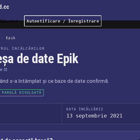
d.cc
Română
Autentificare / Înregistrare
/
Epik
TRUL ÎNCĂLCĂRILOR
eșa de date Epik
m
când s-a întâmplat și ce baze de date confirmă.
 PAROLĂ DIVULGATĂ
DATA ÎNCĂLCĂRII
13 septembrie 2021