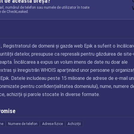
at de această breșă?
il, numărul de telefon sau numele de utilizator în toate
te de CheckLeaked.
t
 Registratorul de domenii și gazda web Epik a suferit o încălcar
rității datelor, presupuse ca represalii pentru găzduirea de site-
apta. Încălcarea a expus un volum imens de date nu doar ale
a extras și înregistrări WHOIS aparținând unor persoane și organizaț
i Epik. Datele includeau peste 15 milioane de adrese de e-mail un
anonimizate pentru confidențialitatea domeniului), nume, numere d
ce, achiziții și parole stocate în diverse formate.
romise
me
Numere de telefon
Adrese fizice
Achiziții