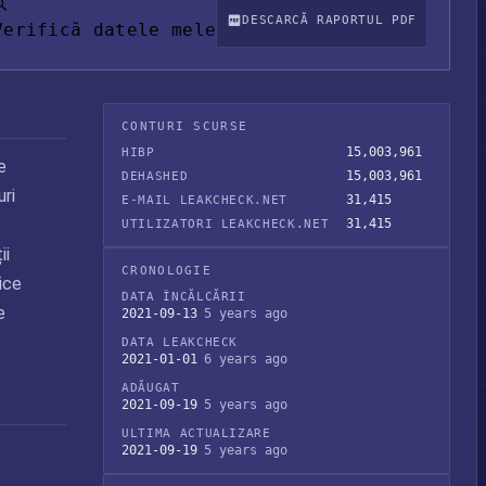
DESCARCĂ RAPORTUL PDF
Verifică datele mele
CONTURI SCURSE
15,003,961
HIBP
e
15,003,961
DEHASHED
uri
31,415
E-MAIL LEAKCHECK.NET
31,415
UTILIZATORI LEAKCHECK.NET
ii
CRONOLOGIE
ice
DATA ÎNCĂLCĂRII
e
2021-09-13
5 years ago
DATA LEAKCHECK
2021-01-01
6 years ago
ADĂUGAT
2021-09-19
5 years ago
ULTIMA ACTUALIZARE
2021-09-19
5 years ago