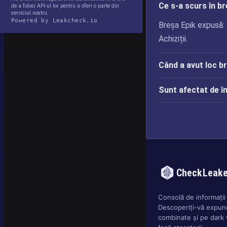
Ce s-a scurs în b
de a folosi API-ul lor pentru a oferi o parte din
serviciul nostru.
Powered by Leakcheck.io
Breșa Epik expusă:
Achiziții.
Când a avut loc b
Sunt afectat de î
CheckLeak
Consolă de informații 
Descoperiți-vă expune
combinate și pe dark