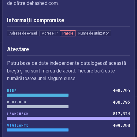
de către dehashed.com.
Informații compromise
Adrese de e-mail
Adrese IP
Parole
Nume de utilizator
Atestare
Patru baze de date independente catalogează această
breșă și nu sunt mereu de acord. Fiecare bară este
numărătoarea unei singure surse.
408,795
HIBP
408,795
DEHASHED
817,324
LEAKCHECK
409,298
VIGILANTE