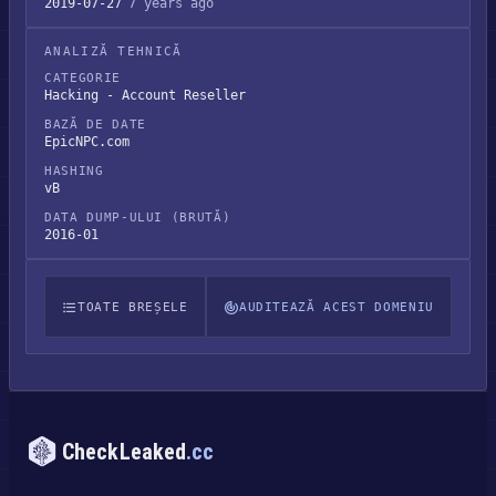
2019-07-27
7 years ago
ANALIZĂ TEHNICĂ
CATEGORIE
Hacking - Account Reseller
BAZĂ DE DATE
EpicNPC.com
HASHING
vB
DATA DUMP-ULUI (BRUTĂ)
2016-01
TOATE BREȘELE
AUDITEAZĂ ACEST DOMENIU
CheckLeaked
.cc