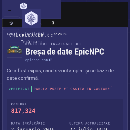
Site clasic
Acasă
/
Încălcări
/
EpicNPC
CHECKLEAKED.CC
Încărcare
REGISTRUL ÎNCĂLCĂRILOR
Breșa de date EpicNPC
epicnpc.com
Ce a fost expus, când s-a întâmplat și ce baze de
date confirmă.
VERIFICAT
PAROLA POATE FI GĂSITĂ ÎN CĂUTARE
CONTURI
817,324
DATA ÎNCĂLCĂRII
ULTIMA ACTUALIZARE
2 ianuarie 2016
27 iulie 2019