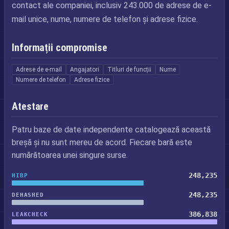
contact ale companiei, inclusiv 243.000 de adrese de e-
mail unice, nume, numere de telefon și adrese fizice.
Informații compromise
Adrese de e-mail
Angajatori
Titluri de funcții
Nume
Numere de telefon
Adrese fizice
Atestare
Patru baze de date independente catalogează această
breșă și nu sunt mereu de acord. Fiecare bară este
numărătoarea unei singure surse.
248,235
HIBP
248,235
DEHASHED
386,838
LEAKCHECK