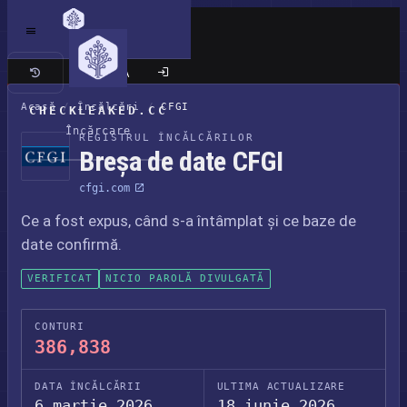
Site clasic
Acasă
/
Încălcări
/
CFGI
CHECKLEAKED.CC
Încărcare
REGISTRUL ÎNCĂLCĂRILOR
Breșa de date CFGI
cfgi.com
Ce a fost expus, când s-a întâmplat și ce baze de
date confirmă.
VERIFICAT
NICIO PAROLĂ DIVULGATĂ
CONTURI
386,838
DATA ÎNCĂLCĂRII
ULTIMA ACTUALIZARE
6 martie 2026
18 iunie 2026