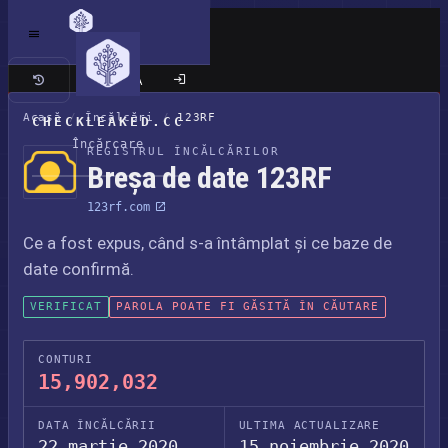
Site clasic
Acasă
/
Încălcări
/
123RF
CHECKLEAKED.CC
Încărcare
REGISTRUL ÎNCĂLCĂRILOR
Breșa de date 123RF
123rf.com
Ce a fost expus, când s-a întâmplat și ce baze de
date confirmă.
VERIFICAT
PAROLA POATE FI GĂSITĂ ÎN CĂUTARE
CONTURI
15,902,032
DATA ÎNCĂLCĂRII
ULTIMA ACTUALIZARE
22 martie 2020
15 noiembrie 2020