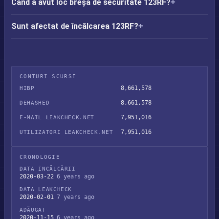
Când a avut loc breșa de securitate 123RF?
Sunt afectat de încălcarea 123RF?
CONTURI SCURSE
8,661,578
HIBP
8,661,578
DEHASHED
7,951,016
E-MAIL LEAKCHECK.NET
7,951,016
UTILIZATORI LEAKCHECK.NET
CRONOLOGIE
DATA ÎNCĂLCĂRII
2020-03-22
6 years ago
DATA LEAKCHECK
2020-02-01
7 years ago
ADĂUGAT
2020-11-15
6 years ago