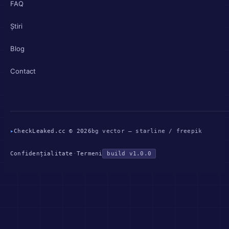
FAQ
Știri
Blog
Contact
▸
CheckLeaked.cc © 2026
bg vector — starline / freepik
Confidențialitate
·
Termeni
build v1.0.0