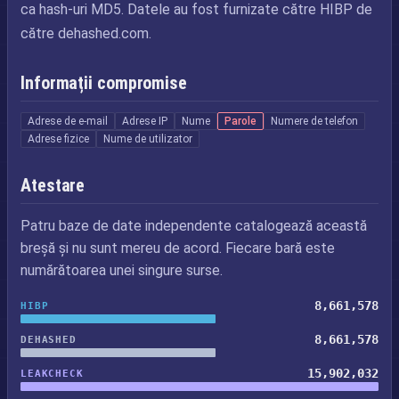
ca hash-uri MD5. Datele au fost furnizate către HIBP de
către dehashed.com.
Informații compromise
Adrese de e-mail
Adrese IP
Nume
Parole
Numere de telefon
Adrese fizice
Nume de utilizator
Atestare
Patru baze de date independente catalogează această
breșă și nu sunt mereu de acord. Fiecare bară este
numărătoarea unei singure surse.
8,661,578
HIBP
8,661,578
DEHASHED
15,902,032
LEAKCHECK